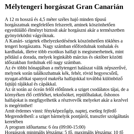
Mélytengeri horgászat Gran Canarián
A 12 m hosszú és 4,5 méter széles hajó minden típusú
horgászatnak megfelelően felszerelt, aminek köszönhetően
egyedülálló élményt biztosít akár horgászni akár a természetben
gyönyörködni vágyóknak.
A Kanári- szigetek elhelyezkedésének köszönhetően töklétes a
tengeri horgászatra. Nagy számban előfordulnak tonhalak és
kardhalak, illetve több exotikus halfajt is megismerhetnek, mint
például a dorada, melyek leginkább március és október közötti
időszakban fordulnak elő nagy számban.
Az év többi hónapjában a mélytengeri halászat válik népszerűvé,
melynek során találkozhatnak kék, fehér, rövid hegyescsőrű,
nyugat-afrikai spanyol makréla halfajokkal továbbá különböző
fajtájú rájákkal és cápákkal.
Az út során az óceán felől előtűnnek a sziget csodálatos tájai, de a
környéken élő cetféléket, teknősöket, repülőhalakat, őshonos
halfajokat is megfigyelhetik a résztvevők melyeket akár a kezével
is megérinthet!
Amit érdemes vinni: fényképezőgép, naptej, esetleg fejfedő
Megrendelhető: a sziget bármelyik pontjáról, transzfer szolgáltatás
keretében
A program időtartama: 6 óra (09:00-15:00)
Horgászok minimális létszáma: 5 fő, maximális létszáma: 10 fő