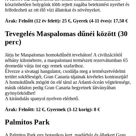
köszönhetően bolygónk több rejtett zugába betekintést nyerhet és
felfedezheti az ott élő vízi állatokat és növényeket.
Árak: Felnőtt (12 év felett): 25 €, Gyerek (4-11 éves): 17,50 €
Tevegelés Maspalomas dűnéi között (30
perc)
Járja be Maspalomas homokdűnéit teveháton! A civilizációtól
néhány kilométerre, a maspalomasi természeti rezervátumban 65
dromedár várja önt egy remek szafarihoz.
Élvezze a sivatagi hangulatot, csodálja meg a természetvédelmi
terület sokféleségét, Gran Canaria tájainak kivételes kontrasztját!
A homokdűnék mögött ön elé tárul az Atlanti-óceán végtelensége,
másik oldalon pedig Gran Canaria hegyeinek látványában
gyönyörködhet!
A kirándulás spanyol nyelven elérhető.
Árak: Felnőtt: 12 €, Gyermek (3-12 korig): 8 €
Palmitos Park
A Palmitos Park egy botanikus kert, madárház és állatkert Gran