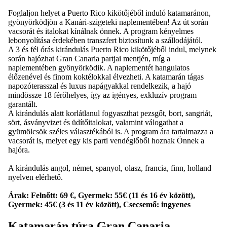
Foglaljon helyet a Puerto Rico kikötőjéből induló katamaránon,
gyönyörködjön a Kanári-szigeteki naplementében! Az út során
vacsorát és italokat kínálnak önnek. A program kényelmes
lebonyolítása érdekében transzfert biztosítunk a szállodájától.
A 3 és fél órás kirándulás Puerto Rico kikötőjéből indul, melynek
során hajózhat Gran Canaria partjai mentjén, míg a
naplementében gyönyörködik. A naplementét hangulatos
élőzenével és finom koktélokkal élvezheti. A katamarán tágas
napozóterasszal és luxus napágyakkal rendelkezik, a hajó
mindössze 18 férőhelyes, így az igényes, exkluzív program
garantált.
A kirándulás alatt korlátlanul fogyaszthat pezsgőt, bort, sangriát,
sört, ásványvizet és üdítőitalokat, valamint válogathat a
gyümölcsök széles választékából is. A program ára tartalmazza a
vacsorát is, melyet egy kis parti vendéglőből hoznak Önnek a
hajóra.
A kirándulás angol, német, spanyol, olasz, francia, finn, holland
nyelven elérhető.
Árak: Felnőtt: 69 €, Gyermek: 55€ (11 és 16 év között),
Gyermek: 45€ (3 és 11 év között), Csecsemő: ingyenes
Katamarán túra Gran Canaria