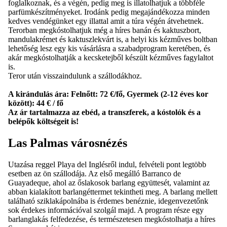
foglalkoznak, és a végén, pedig meg is illatolhatjuk a többféle
parfümkészítményeket. Irodánk pedig megajándékozza minden
kedves vendégünket egy illattal amit a túra végén átvehetnek.
Terorban megkóstolhatjuk még a híres banán és kaktuszbort,
mandulakrémet és kaktuszlekvárt is, a helyi kis kézműves boltban
lehetőség lesz egy kis vásárlásra a szabadprogram keretében, és
akár megkóstolhatják a kecsketejből készült kézműves fagylaltot
is.
Teror után visszaindulunk a szállodákhoz.
A kirándulás ára:
Felnőtt: 72 €/fő, Gyermek (2-12 éves kor
között): 44 € / fő
Az ár tartalmazza az ebéd, a transzferek, a kóstolók és a
belépők költségeit is!
Las Palmas városnézés
Utazása reggel Playa del Inglésről indul, felvételi pont legtöbb
esetben az ön szállodája. Az első megálló Barranco de
Guayadeque, ahol az őslakosok barlang együttesét, valamint az
abban kialakított barlangéttermet tekintheti meg. A barlang mellett
található sziklakápolnába is érdemes benéznie, idegenvezetőnk
sok érdekes információval szolgál majd. A program része egy
barlanglakás felfedezése, és természetesen megkóstolhatja a híres