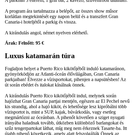
A parkban 3 étterem, 1 grill bár, 2 kávézó, szuvenírbolt található.
A program ára tartalmazza a belépőt, az összes show műsor
korlátlan megtekintését egy napon belül és a transzfert Gran
Canaria-i hoteljétől a parkig és vissza.
A kirándulás angol, német nyelven elérhető.
Árak: Felnőtt: 95 €
Luxus katamarán túra
Foglaljon helyet a Puerto Rico kikötőjéből induló katamaránon,
gyönyörködjön az Atlanti-óceán élővilágában, Gran Canaria
parkjaiban! Élvezze a vízisportokat, pihenjen a napsütésben! Az
út során ebédet és italokat kínálnak önnek.
A kirándulás Puerto Rico kikötőjéből indul, melynek során
hajózhat Gran Canaria partjai mentjén, egészen az El Pechel nevű
kis strandig, ahol a hajó kiköt, és lehetősége lesz kipróbálni több
vízisportot is, mint a SUP, kajak, búvárkodás, vagy esetleg
megmártózni az óceánban. A pihenőt követően a sziget nyugati
irányába haladnak tovább, útközben különböző barlangokat és
szűz tengerpartokat láthat, míg meg nem érkeznek Tasarte-ba. Itt
újabb pihenő következik, amely alatt felszolgálják Önnek az