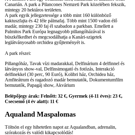
Canarián. A park a Pilancones Nemzeti Park közelében fekszik,
mintegy 20 hektáros területen.
A park egyik jellegzetessége a több mint 160 különböző
kaktuszfajta és 42 féle pálmafaj. Több mint 1500 vadon élő
madár, mintegy 230 faj él szabadon a parkban. Emellett a
Palmitos Park Európa legnagyobb pillangóházával is
büszkélkedhet és megcsodálhatja a Kanári-szigetek
leglátványosabb orchidea gyűjteményét is.
A park részei:
Pillangóház, Tavak vízi madarakkal, Delfinárium 4 delfinnel és
látványos show-val, Delfinsimogató és fotózás, Interakció
delfinekkel (30 perc, 90 Euró), Kolibri ház, Orchidea ház,
Amfiteátrum és ragadozó madár bemutatók, Dokumentumfilm
bemutatók, Papagáj show, Akvárium
Belépőjegy árak: Felnőtt: 32 €, Gyermek (4-11 éves): 23 €,
Csecsemő (4 év alatt): 11 €
Aqualand Maspalomas
Töltsön el egy hihetetlen napot az Aqualandban, adrenalin,
szórakozás és valódi kikapcsolódás!