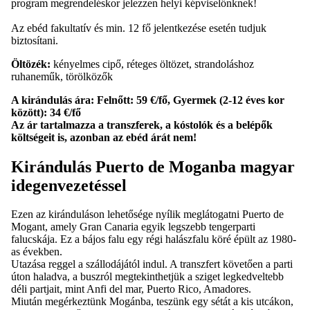
program megrendeléskor jelezzen helyi képviselőnknek!
Az ebéd fakultatív és min. 12 fő jelentkezése esetén tudjuk
biztosítani.
Öltözék:
kényelmes cipő, réteges öltözet, strandoláshoz
ruhaneműk, törölközők
A kirándulás ára:
Felnőtt: 59 €/fő, Gyermek (2-12 éves kor
között): 34 €/fő
Az ár tartalmazza a transzferek, a kóstolók és a belépők
költségeit is, azonban az ebéd árát nem!
Kirándulás Puerto de Moganba magyar
idegenvezetéssel
Ezen az kiránduláson lehetősége nyílik meglátogatni Puerto de
Mogant, amely Gran Canaria egyik legszebb tengerparti
falucskája. Ez a bájos falu egy régi halászfalu köré épült az 1980-
as években.
Utazása reggel a szállodájától indul. A transzfert követően a parti
úton haladva, a buszról megtekinthetjük a sziget legkedveltebb
déli partjait, mint Anfi del mar, Puerto Rico, Amadores.
Miután megérkeztünk Mogánba, teszünk egy sétát a kis utcákon,