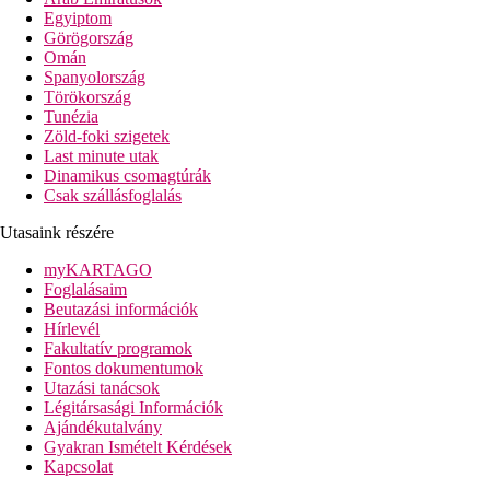
Egyiptom
Görögország
Omán
Spanyolország
Törökország
Tunézia
Zöld-foki szigetek
Last minute utak
Dinamikus csomagtúrák
Csak szállásfoglalás
Utasaink részére
myKARTAGO
Foglalásaim
Beutazási információk
Hírlevél
Fakultatív programok
Fontos dokumentumok
Utazási tanácsok
Légitársasági Információk
Ajándékutalvány
Gyakran Ismételt Kérdések
Kapcsolat