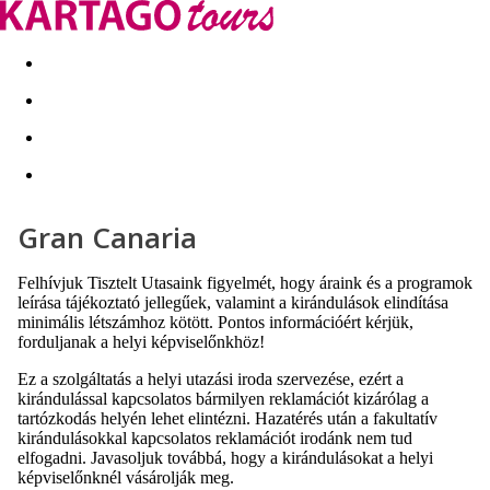
Kapcsolat
Nyár 2026
Last Minute
Téli utak 2026/27
Gran Canaria
Felhívjuk Tisztelt Utasaink figyelmét, hogy áraink és a programok
leírása tájékoztató jellegűek, valamint a kirándulások elindítása
minimális létszámhoz kötött. Pontos információért kérjük,
forduljanak a helyi képviselőnkhöz!
Ez a szolgáltatás a helyi utazási iroda szervezése, ezért a
kirándulással kapcsolatos bármilyen reklamációt kizárólag a
tartózkodás helyén lehet elintézni. Hazatérés után a fakultatív
kirándulásokkal kapcsolatos reklamációt irodánk nem tud
elfogadni. Javasoljuk továbbá, hogy a kirándulásokat a helyi
képviselőnknél vásárolják meg.