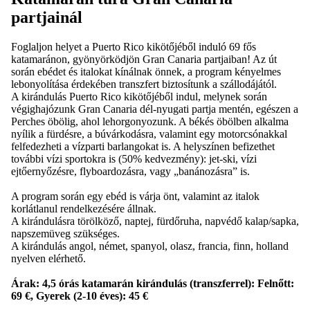
partjainál
Foglaljon helyet a Puerto Rico kikötőjéből induló 69 fős
katamaránon, gyönyörködjön Gran Canaria partjaiban! Az út
során ebédet és italokat kínálnak önnek, a program kényelmes
lebonyolítása érdekében transzfert biztosítunk a szállodájától.
A kirándulás Puerto Rico kikötőjéből indul, melynek során
végighajózunk Gran Canaria dél-nyugati partja mentén, egészen a
Perches öbölig, ahol lehorgonyozunk. A békés öbölben alkalma
nyílik a fürdésre, a búvárkodásra, valamint egy motorcsónakkal
felfedezheti a vízparti barlangokat is. A helyszínen befizethet
további vízi sportokra is (50% kedvezmény): jet-ski, vízi
ejtőernyőzésre, flyboardozásra, vagy „banánozásra” is.
A program során egy ebéd is várja önt, valamint az italok
korlátlanul rendelkezésére állnak.
A kirándulásra törölköző, naptej, fürdőruha, napvédő kalap/sapka,
napszemüveg szükséges.
A kirándulás angol, német, spanyol, olasz, francia, finn, holland
nyelven elérhető.
Árak: 4,5 órás katamarán kirándulás (transzferrel): Felnőtt:
69 €, Gyerek (2-10 éves): 45 €