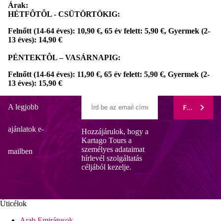
Árak:
HÉTFÔTÔL - CSÜTÖRTÖKIG:
Felnőtt (14-64 éves): 10,90 €, 65 év felett: 5,90 €, Gyermek (2-
13 éves): 14,90 €
PÉNTEKTÔL – VASÁRNAPIG:
Felnőtt (14-64 éves): 11,90 €, 65 év felett: 5,90 €, Gyermek (2-
13 éves): 15,90 €
A legjobb
FELIRATK
ajánlatok e-
Hozzájárulok, hogy a
Kartago Tours a
személyes adataimat
mailben
hírlevél szolgáltatás
céljából kezelje.
Úticélok
Arab Emirátusok