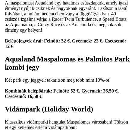
A maspalomasi Aqualand egy hatalmas csúszdapark, amely igazi
élményt nyújt kicsiknek és nagyoknak egyaránt. Lazítson a lassú
folyóban, a hullámmedencében vagy a függőágyakban. 40
csúszda izgalma várja: a Racer Twin Turbulence, a Speed ​​Boats,
az Aquamanía, a Crazy Race és az Anaconda és még sok-sok
élmény egy helyen!
Belépőjegyek árai: Felnőtt: 32 €, Gyermek: 23 €, Csecsemő:
12 €
Aqualand Maspalomas és Palmitos Park
kombi jegy
Két park egy jeggyel: takarítson meg több mint 10%-ot!
Kombinált belépőárak: Felnőtt: 52 €, Gyermek: 36,50 €,
Csecsemő: 16,50 €
Vidámpark (Holiday World)
Klasszikus vidámparki hangulat Maspalomas városában! Töltsön
el egy kellemes estét a vidámparkban!