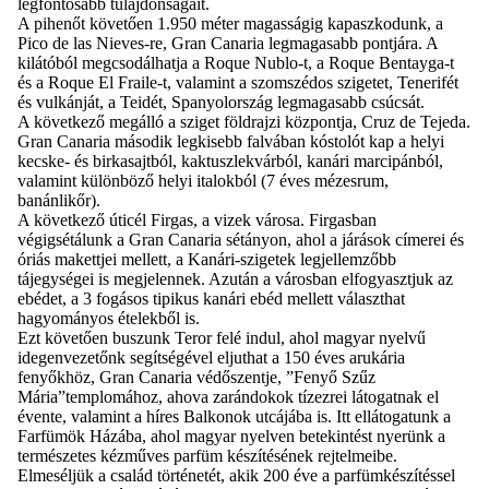
legfontosabb tulajdonságait.
A pihenőt követően 1.950 méter magasságig kapaszkodunk, a
Pico de las Nieves-re, Gran Canaria legmagasabb pontjára. A
kilátóból megcsodálhatja a Roque Nublo-t, a Roque Bentayga-t
és a Roque El Fraile-t, valamint a szomszédos szigetet, Tenerifét
és vulkánját, a Teidét, Spanyolország legmagasabb csúcsát.
A következő megálló a sziget földrajzi központja, Cruz de Tejeda.
Gran Canaria második legkisebb falvában kóstolót kap a helyi
kecske- és birkasajtból, kaktuszlekvárból, kanári marcipánból,
valamint különböző helyi italokból (7 éves mézesrum,
banánlikőr).
A következő úticél Firgas, a vizek városa. Firgasban
végigsétálunk a Gran Canaria sétányon, ahol a járások címerei és
óriás makettjei mellett, a Kanári-szigetek legjellemzőbb
tájegységei is megjelennek. Azután a városban elfogyasztjuk az
ebédet, a 3 fogásos tipikus kanári ebéd mellett választhat
hagyományos ételekből is.
Ezt követően buszunk Teror felé indul, ahol magyar nyelvű
idegenvezetőnk segítségével eljuthat a 150 éves arukária
fenyőkhöz, Gran Canaria védőszentje, ”Fenyő Szűz
Mária”templomához, ahova zarándokok tízezrei látogatnak el
évente, valamint a híres Balkonok utcájába is. Itt ellátogatunk a
Farfümök Házába, ahol magyar nyelven betekintést nyerünk a
természetes kézműves parfüm készítésének rejtelmeibe.
Elmeséljük a család történetét, akik 200 éve a parfümkészítéssel