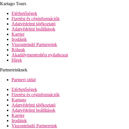
Kartago Tours
Elérhetőségek
Fizetési és céginformációk
Adatvédelmi tájékoztató
Adatvédelmi beállítások
Karrier
Irodáink
Viszonteladó Partnereink
Rólunk
Akadálymentesítési nyilatkozat
Hírek
Partnereinknek
Partneri oldal
Elérhetőségek
Fizetési és céginformációk
Kartago
Adatvédelmi tájékoztató
Adatvédelmi beállítások
Karrier
Irodáink
Viszonteladó Partnereink