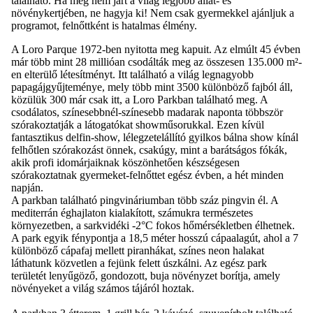
található. Ha még nem járt a világ legjobb állat- és
növénykertjében, ne hagyja ki! Nem csak gyermekkel ajánljuk a
programot, felnőttként is hatalmas élmény.
A Loro Parque 1972-ben nyitotta meg kapuit. Az elmúlt 45 évben
már több mint 28 millióan csodálták meg az összesen 135.000 m²-
en elterülő létesítményt. Itt található a világ legnagyobb
papagájgyűjteménye, mely több mint 3500 különböző fajból áll,
közülük 300 már csak itt, a Loro Parkban található meg. A
csodálatos, színesebbnél-színesebb madarak naponta többször
szórakoztatják a látogatókat showműsorukkal. Ezen kívül
fantasztikus delfin-show, lélegzetelállító gyilkos bálna show kínál
felhőtlen szórakozást önnek, csakúgy, mint a barátságos fókák,
akik profi idomárjaiknak köszönhetően készségesen
szórakoztatnak gyermeket-felnőttet egész évben, a hét minden
napján.
A parkban található pingvináriumban több száz pingvin él. A
mediterrán éghajlaton kialakított, számukra természetes
környezetben, a sarkvidéki -2°C fokos hőmérsékletben élhetnek.
A park egyik fénypontja a 18,5 méter hosszú cápaalagút, ahol a 7
különböző cápafaj mellett piranhákat, színes neon halakat
láthatunk közvetlen a fejünk felett úszkálni. Az egész park
területét lenyűgöző, gondozott, buja növényzet borítja, amely
növényeket a világ számos tájáról hoztak.