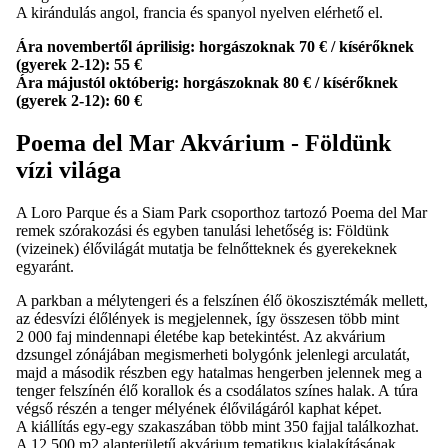
A kirándulás angol, francia és spanyol nyelven elérhető el.
Ára novembertől áprilisig: horgászoknak 70 € / kísérőknek
(gyerek 2-12): 55 €
Ára májustól októberig: horgászoknak 80 € / kísérőknek
(gyerek 2-12): 60 €
Poema del Mar Akvárium - Földünk
vízi világa
A Loro Parque és a Siam Park csoporthoz tartozó Poema del Mar
remek szórakozási és egyben tanulási lehetőség is: Földünk
(vizeinek) élővilágát mutatja be felnőtteknek és gyerekeknek
egyaránt.
A parkban a mélytengeri és a felszínen élő ökoszisztémák mellett,
az édesvízi élőlények is megjelennek, így összesen több mint
2 000 faj mindennapi életébe kap betekintést. Az akvárium
dzsungel zónájában megismerheti bolygónk jelenlegi arculatát,
majd a második részben egy hatalmas hengerben jelennek meg a
tenger felszínén élő korallok és a csodálatos színes halak. A túra
végső részén a tenger mélyének élővilágáról kaphat képet.
A kiállítás egy-egy szakaszában több mint 350 fajjal találkozhat.
A 12.500 m2 alapterületű akvárium tematikus kialakításának