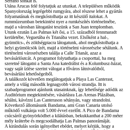
Serrano sonkát is.
Utána Arucas felé folytatjuk az utunkat. A településen működik
Spanyolország legrégebbi rumgyára, ahol részese lehet a gyártás
folyamatának és megkóstolhatja az itt készülő italokat. A
rummúzeumban betekintést nyer a rumkészítés történelmébe,
majd a városban látogatást teszünk a San Juan templomban.
Utunk ezután Las Palmas két ősi, a 15. századból fennmaradt
kerületébe, Veguetába és Trianába vezet. Elsőként a hal-,
gyümölcs-, és zöldségpiacra látogatunk, ahol megkóstolhatja a
helyi gyümölcsök ízét, majd a történelmi városrészbe sétálunk. A
történelmi városrészben találja a Calle Trianát, azaz a
bevásárlóutcát. A programot folytathatja a csoporttal, ha meg
szeretné látogatni a Santa Ana katedrálist és a Kolumbusz-házat,
vagy saját ízlése szerint válogat a főváros látnivalóiból,
bevásárlási lehetőségeiből.
A találkozót követően meglátogatjuk a Playa Las Canterast,
amely a világ második legnagyobb városi strandja. Itt is
szabadprogramot ajánlunk utasainknak, így lehetősége adódik az
Auditórium megtekintésére, vásárlásra Las Arenas Plázában,
sétálni, kávézni Las Canterason sétányán, vagy strandolni.
Következő állomásunk Bandama, ami Gran Canaria utolsó
működő vulkánja volt 5.000 évvel ezelőtt. A Pico de Bandama
csúcsáról gyönyörködhet a kilátásban, bekukkanthat a 200 méter
mély kráterbe és megcsodálhatja Las Palmas panorámáját.
A kirándulás során igényelhet ebédet, melyet kérjük, hogy a