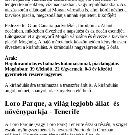
tengeri teknősökben, vízimadarakban, vagy repülőhalakban. Az
utazás során ellátogathat Mogan városába is, ahol körül nézhet a
kisváros piacán, megcsodálhatja annak épületeit, kikötőjét!
Fedezze fel Gran Canaria partvidékét, fürödjön az Atlanti-
óceánban, miközben élvezheti a napsütést és az óceán csendjét.
Látogasson el a gyönyörű Mogán városába és élvezze a kisváros
piacát! Mogánig, A hajó méreteinek köszönhetően kényelmesen
élvezheti a kirándulást. A kirándulás nagyságrendileg 5 órás.
Árak:
Hajókirándulás és bálnales katamaránnal, piaclátogatás
Mogánban: 39 €/felnőtt, 22 €/gyermek, 0-3 év közötti
gyermekek részére ingyenes
A kirándulás ára tartalmazza a transzfer árát is. A kirándulás
angol, német, spanyol, olasz nyelven elérhető.
Loro Parque, a világ legjobb állat- és
növényparkja - Tenerife
A Loro Parque (vagy Loro Park) Tenerife északi részén, a sziget
északi gyöngyszemének is nevezett Puerto de la Cruzban