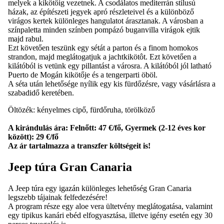
melyek a kikötőig vezetnek. A csodálatos mediterrán stílusú
házak, az építészeti jegyek apró részleteivel és a különböző
virágos kertek különleges hangulatot árasztanak. A városban a
színpaletta minden színben pompázó buganvilla virágok ejtik
majd rabul.
Ezt követően teszünk egy sétát a parton és a finom homokos
strandon, majd meglátogatjuk a jachtkikötôt. Ezt követően a
kilátóból is vetünk egy pillantást a városra. A kilátóból jól latható
Puerto de Mogán kikötője és a tengerparti öböl.
A séta után lehetősége nyílik egy kis fürdőzésre, vagy vásárlásra a
szabadidő keretében.
Öltözék: kényelmes cipő, fürdőruha, törölköző
A kirándulás ára: Felnőtt: 47 €/fő, Gyermek (2-12 éves kor
között): 29 €/fő
Az ár tartalmazza a transzfer költségeit is!
Jeep túra Gran Canaria
A Jeep túra egy igazán különleges lehetőség Gran Canaria
legszebb tájainak felfedezésére!
A program része egy aloe vera ültetvény meglátogatása, valamint
egy tipikus kanári ebéd elfogyasztása, illetve igény esetén egy 30