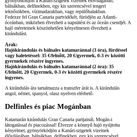
gyönyörködjön a Kanári-szigetek vizeinek élővilágában,
bálnákban, delfinekben, egy kis szerencsével tengeri
teknősökben, vízimadarakban, vagy repülőhalakban.
Fedezze fel Gran Canaria partvidékét, fürödjön az Atlanti-
óceánban, miközben élvezheti a napsütést és az óceán csendjét. A
hajó méreteinek köszönhetően kényelmesen élvezheti a
kirándulást.
Árak:
Hajókirándulás és bálnales katamaránnal (3 óra), fürdéssel
vagy haletetéssel: 35 €/felnőtt, 20 €/gyermek, 0-3 év közötti
gyermekek részére ingyenes.
Hajókirándulás és bálnales katamaránnal (2 óra): 35
€/felnőtt, 20 €/gyermek, 0-3 év közötti gyermekek részére
ingyenes.
A kirándulás ára tartalmazza a transzfer árát is. A kirándulás
angol, német, spanyol, olasz nyelven elérhető.
Delfinles és piac Mogánban
Katamarán kirándulás Gran Canaria partjainál, Mogán-i
látogatással és piacozással! Élvezze a könnyű hajó nyújtotta
kényelmet, gyönyörködjön a Kanári-szigetek vizeinek
élővilágában, bálnákban, delfinekben, egy kis szerencsével