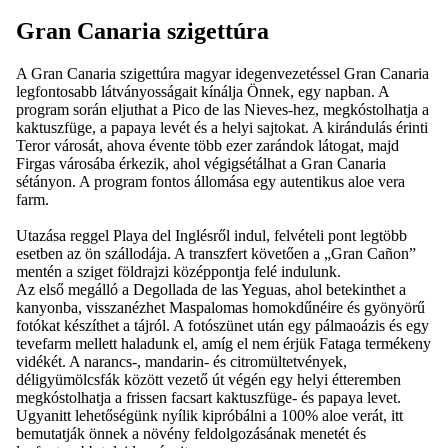
Gran Canaria szigettúra
A Gran Canaria szigettúra magyar idegenvezetéssel Gran Canaria
legfontosabb látványosságait kínálja Önnek, egy napban. A
program során eljuthat a Pico de las Nieves-hez, megkóstolhatja a
kaktuszfüge, a papaya levét és a helyi sajtokat. A kirándulás érinti
Teror városát, ahova évente több ezer zarándok látogat, majd
Firgas városába érkezik, ahol végigsétálhat a Gran Canaria
sétányon. A program fontos állomása egy autentikus aloe vera
farm.
Utazása reggel Playa del Inglésről indul, felvételi pont legtöbb
esetben az ön szállodája. A transzfert követően a „Gran Cañon”
mentén a sziget földrajzi középpontja felé indulunk.
Az első megálló a Degollada de las Yeguas, ahol betekinthet a
kanyonba, visszanézhet Maspalomas homokdűnéire és gyönyörű
fotókat készíthet a tájról. A fotószünet után egy pálmaoázis és egy
tevefarm mellett haladunk el, amíg el nem érjük Fataga termékeny
vidékét. A narancs-, mandarin- és citromültetvények,
déligyümölcsfák között vezető út végén egy helyi étteremben
megkóstolhatja a frissen facsart kaktuszfüge- és papaya levet.
Ugyanitt lehetőségünk nyílik kipróbálni a 100% aloe verát, itt
bemutatják önnek a növény feldolgozásának menetét és