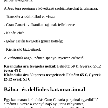
perces tevegelés is.
A Jeep túra program a következő szolgáltatásokat tartalmazza:
- Transzfer a szállodából és vissza
- Gran Canaria vulkanikus tájainak felfedezése
- Kanári ebéd
- Igény esetén tevegelés (plusz költség)
- Kiegészítő biztosítások
A kirándulás angol, német, spanyol nyelven elérhető.
Kirándulás ára tevegelés nélkül: Felnőtt: 59 €, Gyerek (2-12
éves): 45 €
Kirándulás ára 30 perces tevegeléssel: Felnőtt: 65 €, Gyerek
(2-12 éves): 51 €
Bálna- és delfinles katamaránnal
Egy katamarán kirándulás Gran Canaria partjainál egyedülálló
élmény! Élvezze a könnyű hajó nyújtotta kényelmet,