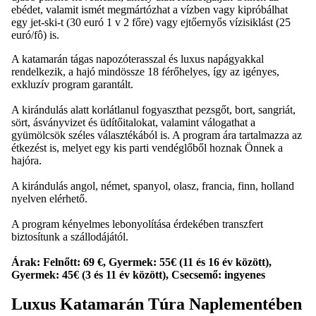
ebédet, valamit ismét megmártózhat a vízben vagy kipróbálhat
egy jet-ski-t (30 euró 1 v 2 főre) vagy ejtőernyős vízisiklást (25
euró/fô) is.
A katamarán tágas napozóterasszal és luxus napágyakkal
rendelkezik, a hajó mindössze 18 férőhelyes, így az igényes,
exkluzív program garantált.
A kirándulás alatt korlátlanul fogyaszthat pezsgőt, bort, sangriát,
sört, ásványvizet és üdítőitalokat, valamint válogathat a
gyümölcsök széles választékából is. A program ára tartalmazza az
étkezést is, melyet egy kis parti vendéglőből hoznak Önnek a
hajóra.
A kirándulás angol, német, spanyol, olasz, francia, finn, holland
nyelven elérhető.
A program kényelmes lebonyolítása érdekében transzfert
biztosítunk a szállodájától.
Árak: Felnőtt: 69 €, Gyermek: 55€ (11 és 16 év között),
Gyermek: 45€ (3 és 11 év között), Csecsemő: ingyenes
Luxus Katamarán Túra Naplementében