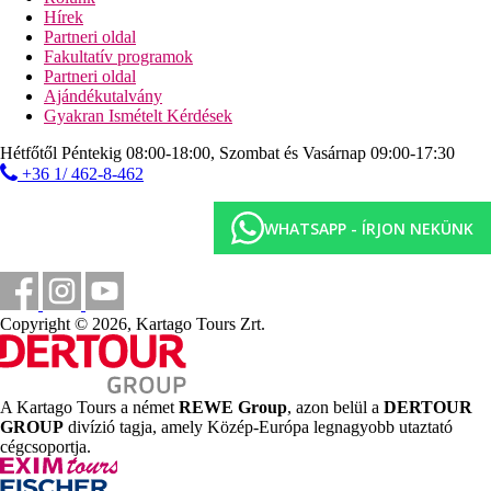
a tenger egy mólón át közelíthető meg
Hírek
napágyak, napernyők és törölközők ingyenesen
Partneri oldal
strandbár
Fakultatív programok
Partneri oldal
Sport és szórakozás ingyenesen
Ajándékutalvány
animációs programok
Gyakran Ismételt Kérdések
fitneszterem
asztalitenisz
Hétfőtől Péntekig 08:00-18:00, Szombat és Vasárnap 09:00-17:30
boccia
+36 1/ 462-8-462
darts
röplabda
WHATSAPP - ÍRJON NEKÜNK
Sport és szórakozás térítés ellenében
spaközpont
szauna
gőzfürdő
masszázs
Copyright © 2026, Kartago Tours Zrt.
Aqua Coraya vízipark használata
Ellátás
All Inclusive: minden étkezés büférendszerben,
A Kartago Tours a német
REWE Group
, azon belül a
DERTOUR
napközben snack-ételek, tea, kávé, szendvics, sütemény,
GROUP
divízió tagja, amely Közép-Európa legnagyobb utaztató
helyi alkoholos és alkoholmentes italok 10:00 és 24:00 óra
cégcsoportja.
között. Az All Inclusive szállodák szolgáltatásai bizonyos
részletekben szállodánként eltérhetnek.