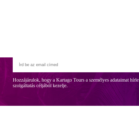
Klubszállodák
Ajándékutalvány
Blog
Úti céljaink
Hozzájárulok, hogy a Kartago Tours a személyes adataimat hírle
szolgáltatás céljából kezelje.
edik el, Hurghada központjától délre. Kipróbálhatja Hurghada egyik l
esterséges folyóval is rendelkezik. Minden korosztály számára ajánlju