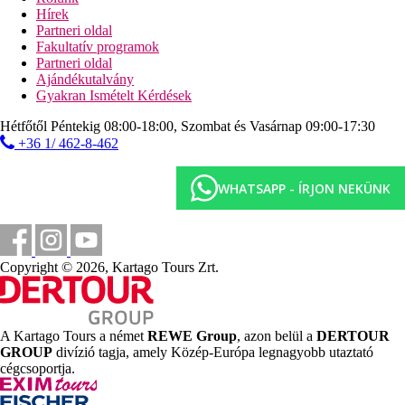
teniszpálya
Hírek
asztalitenisz
Partneri oldal
biliárd
Fakultatív programok
strandröplabda
Partneri oldal
darts
Ajándékutalvány
Gyakran Ismételt Kérdések
Sport és szórakozás térítés ellenében
spa-központ
Hétfőtől Péntekig 08:00-18:00, Szombat és Vasárnap 09:00-17:30
szauna
+36 1/ 462-8-462
gőzfürdő
jacuzzi
WHATSAPP - ÍRJON NEKÜNK
masszázsok
szépségszalon
vízi sportok a tengerparton (helyi szolgáltatóknál)
búvárközpont
Copyright © 2026, Kartago Tours Zrt.
Ellátás
All Inclusive: minden étkezés büférendszerben, napközben snack-
ételek, tea, kávé, szendvics, sütemények, helyi alkoholos és
A Kartago Tours a német
REWE Group
, azon belül a
DERTOUR
alkoholmentes italok. Az All Inclusive szállodák szolgáltatásai
GROUP
divízió tagja, amely Közép-Európa legnagyobb utaztató
bizonyos részletekben szállodánként eltérhetnek.
cégcsoportja.
Szálláshely besorolás