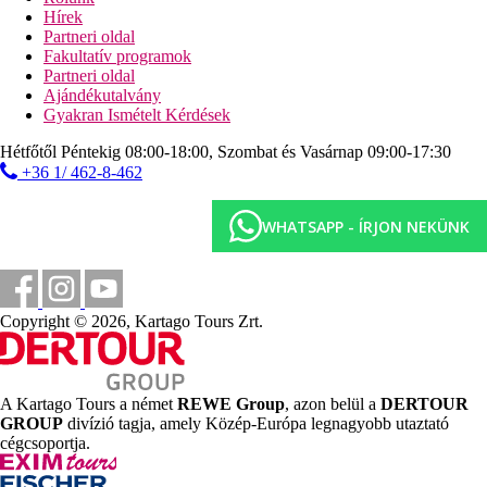
Sport és szórakozás ingyenesen
Hírek
strandfoci
Partneri oldal
boccia
Fakultatív programok
darts
Partneri oldal
vízilabda
Ajándékutalvány
asztalitenisz
Gyakran Ismételt Kérdések
Sport és szórakozás térítés ellenében
Hétfőtől Péntekig 08:00-18:00, Szombat és Vasárnap 09:00-17:30
vízi sportok a strandon
+36 1/ 462-8-462
búvárkodás
biliárd
gőzfürdő
WHATSAPP - ÍRJON NEKÜNK
Ellátás
All Inclusive: minden étkezés büférendszerben, napközben snack-
Copyright © 2026, Kartago Tours Zrt.
ételek, tea, kávé, szendvics, sütemények, helyi alkoholos és
alkoholmentes italok 10:00 és 24:00 óra között. Az All Inclusive
szállodák szolgáltatásai bizonyos részletekben szállodánként
eltérhetnek.
A Kartago Tours a német
REWE Group
, azon belül a
DERTOUR
GROUP
divízió tagja, amely Közép-Európa legnagyobb utaztató
Szálláshely besorolás
cégcsoportja.
Az adott ország hivatalos besorolása: 4*.