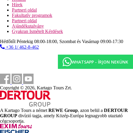
alkalmanként esti műsorok
Hírek
fittneszterem,
Partneri oldal
asztalitenisz, strandröplabda
Fakultatív programok
Partneri oldal
Sport és szórakozás térítés ellenében
Ajándékutalvány
szauna, pezsgőfürdő
Gyakran Ismételt Kérdések
masszázs
darts
Hétfőtől Péntekig 08:00-18:00, Szombat és Vasárnap 09:00-17:30
+36 1/ 462-8-462
Ellátás
All inclusive: napi háromszori főétkezés, helyi alkoholos
és alkoholmentes italok korlátlan fogyasztása 10:00-tól
WHATSAPP - ÍRJON NEKÜNK
01:00 óráig. Az all inclusive szállodák szolgáltatásai
bizonyos részletekben szállodánként eltérhetnek.
Szálláshely besorolás
Az adott ország hivatalos besorolása: 4*.
Copyright © 2026, Kartago Tours Zrt.
Távolságok
0 m
A Kartago Tours a német
REWE Group
, azon belül a
DERTOUR
Távolság a tengerparttól
GROUP
divízió tagja, amely Közép-Európa legnagyobb utaztató
cégcsoportja.
15 km
Városközpont