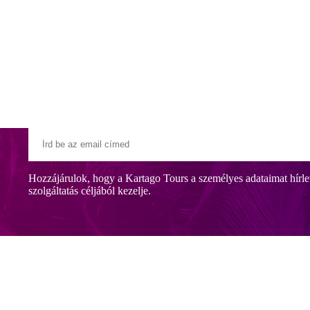
Klubszállodák
Ajándékutalvány
Blog
Úti céljaink
Hozzájárulok, hogy a Kartago Tours a személyes adataimat hírle
szolgáltatás céljából kezelje.
 közvetlenül a saját, fehér homokos, kristálytiszta vizű homokos tengerp