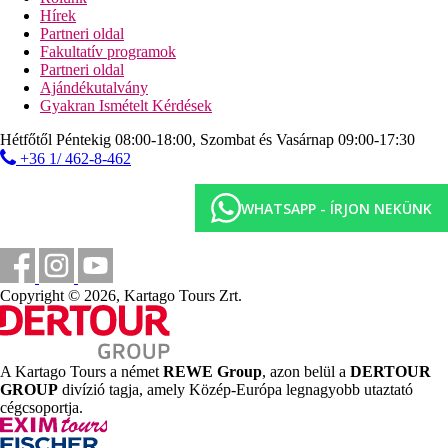
Sport- és szabadidős létesítmények: fitnesz és biliárd (esetleg
Hírek
felár ellenében). A golfpálya 10 km-re található a szállodától.
Partneri oldal
Wellness szolgáltatások: wellness-részleg és masszázsok felár
Fakultatív programok
ellenében. Szauna és gőzfürdő felár ellenében.
Partneri oldal
Gyermekfelügyelet: miniklub 3-12 éves gyermekek számára és
Ajándékutalvány
gyermekfelügyelet (felár ellenében).
Gyakran Ismételt Kérdések
További információk:
Hétfőtől Péntekig 08:00-18:00, Szombat és Vasárnap 09:00-17:30
Egyes létesítmények és tevékenységek felárral járhatnak. Egyes
+36 1/ 462-8-462
szolgáltatások az évszaktól és a helyi időjárási viszonyoktól
függően vehetők igénybe. Nyelvek: angol és arab. Hitelkártyák:
American Express, Euro/MasterCard, JCB, Visa és Diners Club.
WHATSAPP - ÍRJON NEKÜNK
Luxus szoba:
A kényelmes és otthonos szobák (méret: kb. 45 m²) queen-size
vagy king-size ággyal, pótággyal, babaággyal (ingyenes),
konyhasarokkal, vízforralóval (ingyenes), minibárral (felár
Copyright © 2026, Kartago Tours Zrt.
ellenében), internet-hozzáféréssel (felár ellenében), széffel
(ingyenes), helyi csatornákkal ellátott síkképernyős TV-vel,
valamint egyénileg szabályozható légkondicionálóval (januártól
decemberig) felszereltek. Fürdőszoba káddal és zuhanyzóval. A
A Kartago Tours a német
REWE Group
, azon belül a
DERTOUR
törölközőket naponta cserélik.
GROUP
divízió tagja, amely Közép-Európa legnagyobb utaztató
cégcsoportja.
Executive szoba:
A kényelmes és otthonos szobák (méret: kb. 35 m²) két