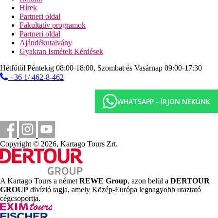
felár ellenében) és széf (esetleg felár ellenében), valamint
Hírek
központilag szabályozott légkondicionáló tartozik. Fürdőszoba
Partneri oldal
káddal és zuhanyzóval.
Fakultatív programok
Partneri oldal
Deluxe szoba king size ággyal:
Ajándékutalvány
A szobákhoz közös medence, vízforraló (esetleg felár
Gyakran Ismételt Kérdések
ellenében), minibár (esetleg felár ellenében), internet (esetleg
felár ellenében) és széf (esetleg felár ellenében), valamint
Hétfőtől Péntekig 08:00-18:00, Szombat és Vasárnap 09:00-17:30
központilag szabályozott légkondicionáló tartozik. Fürdőszoba
+36 1/ 462-8-462
káddal és zuhanyzóval.
Deluxe kétágyas szoba Szoba:
WHATSAPP - ÍRJON NEKÜNK
A szobákhoz közös medence, vízforraló (esetleg felár
ellenében), minibár (esetleg felár ellenében), internet (esetleg
felár ellenében) és széf (esetleg felár ellenében), valamint
központilag szabályozott légkondicionáló tartozik. Fürdőszoba
káddal és zuhanyzóval.
Copyright © 2026, Kartago Tours Zrt.
King szoba:
A szobákhoz közös medence, vízforraló (esetleg felár
ellenében), minibár (esetleg felár ellenében), internet (esetleg
A Kartago Tours a német
REWE Group
, azon belül a
DERTOUR
felár ellenében) és széf (esetleg felár ellenében), valamint
GROUP
divízió tagja, amely Közép-Európa legnagyobb utaztató
központilag szabályozott légkondicionáló tartozik. Fürdőszoba
cégcsoportja.
káddal és zuhanyzóval.