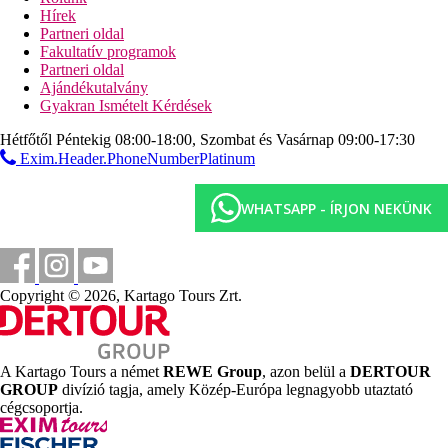
Hírek
0 m
Partneri oldal
Távolság a tengerparttól
Fakultatív programok
Partneri oldal
16 km
Ajándékutalvány
Városközpont
Gyakran Ismételt Kérdések
33 km
Hétfőtől Péntekig 08:00-18:00, Szombat és Vasárnap 09:00-17:30
Távolság a legközelebbi repülőtértől
Exim.Header.PhoneNumberPlatinum
1 km
Turisztikai központ
WHATSAPP - ÍRJON NEKÜNK
5 km
Vásárlás
Strand
Copyright © 2026, Kartago Tours Zrt.
Napágyak és napernyők a strandon ingyenesen
Tengerparti nyaralás
A Kartago Tours a német
REWE Group
, azon belül a
DERTOUR
GROUP
divízió tagja, amely Közép-Európa legnagyobb utaztató
Medencék
cégcsoportja.
Gyermekmedence