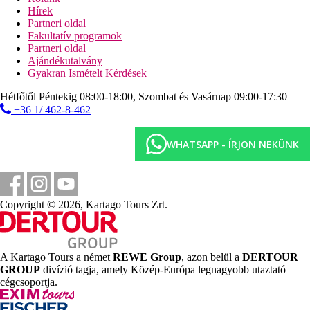
Szórakozási lehetőségek Protaras központjában.
Hírek
Partneri oldal
Gyermekek
Fakultatív programok
Partneri oldal
Játszótér, miniklub, ingyenes kiságy, gyermekmenü az
Ajándékutalvány
étteremben.
Gyakran Ismételt Kérdések
Fogyatékkal élők számára
Hétfőtől Péntekig 08:00-18:00, Szombat és Vasárnap 09:00-17:30
+36 1/ 462-8-462
Több akadálymentesített szoba is igényelhető.
Internet
WHATSAPP - ÍRJON NEKÜNK
Ingyenes:
WiFi a hallban és a szobákban, internetsarok a
hallban.
Weboldal
Copyright © 2026, Kartago Tours Zrt.
www.sunrise.com.cy
Távolságok
A Kartago Tours a német
REWE Group
, azon belül a
DERTOUR
GROUP
divízió tagja, amely Közép-Európa legnagyobb utaztató
65 km
cégcsoportja.
Távolság a legközelebbi repülőtértől