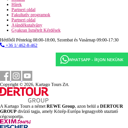
Hírek
1 km
Partneri oldal
Városközpont
Fakultatív programok
Partneri oldal
35 km
Ajándékutalvány
Távolság a legközelebbi repülőtértől
Gyakran Ismételt Kérdések
1 km
Hétfőtől Péntekig 08:00-18:00, Szombat és Vasárnap 09:00-17:30
Vásárlás
+36 1/ 462-8-462
150 m
Távolság a tengerparttól
WHATSAPP - ÍRJON NEKÜNK
Strand
Napágyak a strandon térítés ellenében
Copyright © 2026, Kartago Tours Zrt.
Napernyők a strandon térítés ellenében
Tengerparti nyaralás
Medencék
A Kartago Tours a német
REWE Group
, azon belül a
DERTOUR
GROUP
divízió tagja, amely Közép-Európa legnagyobb utaztató
cégcsoportja.
Napágyak és napernyők a medencénél ingyenesen
Gyermekmedence