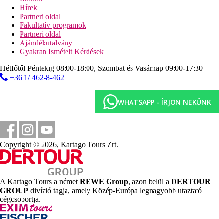
Hírek
Partneri oldal
Fakultatív programok
Partneri oldal
Ajándékutalvány
Gyakran Ismételt Kérdések
Hétfőtől Péntekig 08:00-18:00, Szombat és Vasárnap 09:00-17:30
+36 1/ 462-8-462
WHATSAPP - ÍRJON NEKÜNK
Copyright © 2026, Kartago Tours Zrt.
A Kartago Tours a német
REWE Group
, azon belül a
DERTOUR
GROUP
divízió tagja, amely Közép-Európa legnagyobb utaztató
cégcsoportja.