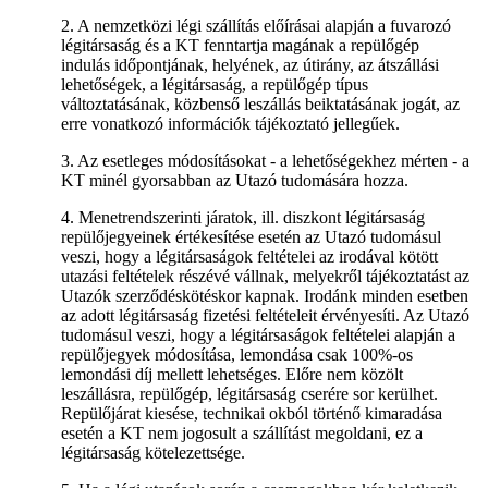
2. A nemzetközi légi szállítás előírásai alapján a fuvarozó
légitársaság és a KT fenntartja magának a repülőgép
indulás időpontjának, helyének, az útirány, az átszállási
lehetőségek, a légitársaság, a repülőgép típus
változtatásának, közbenső leszállás beiktatásának jogát, az
erre vonatkozó információk tájékoztató jellegűek.
3. Az esetleges módosításokat - a lehetőségekhez mérten - a
KT minél gyorsabban az Utazó tudomására hozza.
4. Menetrendszerinti járatok, ill. diszkont légitársaság
repülőjegyeinek értékesítése esetén az Utazó tudomásul
veszi, hogy a légitársaságok feltételei az irodával kötött
utazási feltételek részévé vállnak, melyekről tájékoztatást az
Utazók szerződéskötéskor kapnak. Irodánk minden esetben
az adott légitársaság fizetési feltételeit érvényesíti. Az Utazó
tudomásul veszi, hogy a légitársaságok feltételei alapján a
repülőjegyek módosítása, lemondása csak 100%-os
lemondási díj mellett lehetséges. Előre nem közölt
leszállásra, repülőgép, légitársaság cserére sor kerülhet.
Repülőjárat kiesése, technikai okból történő kimaradása
esetén a KT nem jogosult a szállítást megoldani, ez a
légitársaság kötelezettsége.