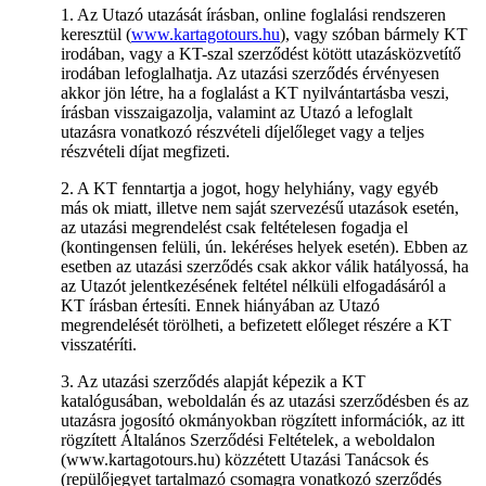
1. Az Utazó utazását írásban, online foglalási rendszeren
keresztül (
www.kartagotours.hu
), vagy szóban bármely KT
irodában, vagy a KT-szal szerződést kötött utazásközvetítő
irodában lefoglalhatja. Az utazási szerződés érvényesen
akkor jön létre, ha a foglalást a KT nyilvántartásba veszi,
írásban visszaigazolja, valamint az Utazó a lefoglalt
utazásra vonatkozó részvételi díjelőleget vagy a teljes
részvételi díjat megfizeti.
2. A KT fenntartja a jogot, hogy helyhiány, vagy egyéb
más ok miatt, illetve nem saját szervezésű utazások esetén,
az utazási megrendelést csak feltételesen fogadja el
(kontingensen felüli, ún. lekéréses helyek esetén). Ebben az
esetben az utazási szerződés csak akkor válik hatályossá, ha
az Utazót jelentkezésének feltétel nélküli elfogadásáról a
KT írásban értesíti. Ennek hiányában az Utazó
megrendelését törölheti, a befizetett előleget részére a KT
visszatéríti.
3. Az utazási szerződés alapját képezik a KT
katalógusában, weboldalán és az utazási szerződésben és az
utazásra jogosító okmányokban rögzített információk, az itt
rögzített Általános Szerződési Feltételek, a weboldalon
(www.kartagotours.hu) közzétett Utazási Tanácsok és
(repülőjegyet tartalmazó csomagra vonatkozó szerződés