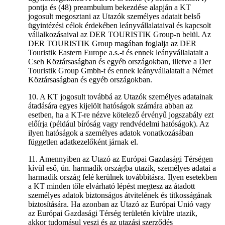
pontja és (48) preambulum bekezdése alapján a KT
jogosult megosztani az Utazók személyes adatait belső
ügyintézési célok érdekében leányvállalataival és kapcsolt
vállalkozásaival az DER TOURISTIK Group-n belül. Az
DER TOURISTIK Group magában foglalja az DER
Touristik Eastern Europe a.s.-t és ennek leányvállalatait a
Cseh Köztársaságban és egyéb országokban, illetve a Der
Touristik Group Gmbh-t és ennek leányvállalatait a Német
Köztársaságban és egyéb országokban.
10. A KT jogosult továbbá az Utazók személyes adatainak
átadására egyes kijelölt hatóságok számára abban az
esetben, ha a KT-re nézve kötelező érvényű jogszabály ezt
előírja (például bíróság vagy rendvédelmi hatóságok). Az
ilyen hatóságok a személyes adatok vonatkozásában
független adatkezelőként járnak el.
11. Amennyiben az Utazó az Európai Gazdasági Térségen
kívül eső, ún. harmadik országba utazik, személyes adatai a
harmadik ország felé kerülnek továbbításra. Ilyen esetekben
a KT minden tőle elvárható lépést megtesz az átadott
személyes adatok biztonságos átvitelének és titkosságának
biztosítására. Ha azonban az Utazó az Európai Unió vagy
az Európai Gazdasági Térség területén kívülre utazik,
akkor tudomásul veszi és az utazási szerződés