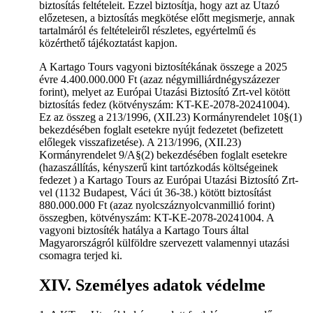
biztosítás feltételeit. Ezzel biztosítja, hogy azt az Utazó
előzetesen, a biztosítás megkötése előtt megismerje, annak
tartalmáról és feltételeiről részletes, egyértelmű és
közérthető tájékoztatást kapjon.
A Kartago Tours vagyoni biztosítékának összege a 2025
évre 4.400.000.000 Ft (azaz négymilliárdnégyszázezer
forint), melyet az Európai Utazási Biztosító Zrt-vel kötött
biztosítás fedez (kötvényszám: KT-KE-2078-20241004).
Ez az összeg a 213/1996, (XII.23) Kormányrendelet 10§(1)
bekezdésében foglalt esetekre nyújt fedezetet (befizetett
előlegek visszafizetése). A 213/1996, (XII.23)
Kormányrendelet 9/A§(2) bekezdésében foglalt esetekre
(hazaszállítás, kényszerű kint tartózkodás költségeinek
fedezet ) a Kartago Tours az Európai Utazási Biztosító Zrt-
vel (1132 Budapest, Váci út 36-38.) kötött biztosítást
880.000.000 Ft (azaz nyolcszáznyolcvanmillió forint)
összegben, kötvényszám: KT-KE-2078-20241004. A
vagyoni biztosíték hatálya a Kartago Tours által
Magyarországról külföldre szervezett valamennyi utazási
csomagra terjed ki.
XIV. Személyes adatok védelme