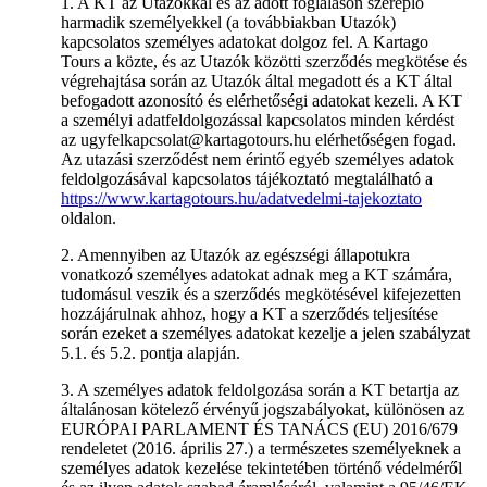
1. A KT az Utazókkal és az adott foglaláson szereplő
harmadik személyekkel (a továbbiakban Utazók)
kapcsolatos személyes adatokat dolgoz fel. A Kartago
Tours a közte, és az Utazók közötti szerződés megkötése és
végrehajtása során az Utazók által megadott és a KT által
befogadott azonosító és elérhetőségi adatokat kezeli. A KT
a személyi adatfeldolgozással kapcsolatos minden kérdést
az ugyfelkapcsolat@kartagotours.hu elérhetőségen fogad.
Az utazási szerződést nem érintő egyéb személyes adatok
feldolgozásával kapcsolatos tájékoztató megtalálható a
https://www.kartagotours.hu/adatvedelmi-tajekoztato
oldalon.
2. Amennyiben az Utazók az egészségi állapotukra
vonatkozó személyes adatokat adnak meg a KT számára,
tudomásul veszik és a szerződés megkötésével kifejezetten
hozzájárulnak ahhoz, hogy a KT a szerződés teljesítése
során ezeket a személyes adatokat kezelje a jelen szabályzat
5.1. és 5.2. pontja alapján.
3. A személyes adatok feldolgozása során a KT betartja az
általánosan kötelező érvényű jogszabályokat, különösen az
EURÓPAI PARLAMENT ÉS TANÁCS (EU) 2016/679
rendeletet (2016. április 27.) a természetes személyeknek a
személyes adatok kezelése tekintetében történő védelméről