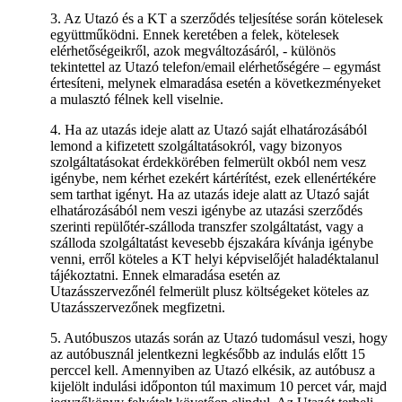
3. Az Utazó és a KT a szerződés teljesítése során kötelesek
együttműködni. Ennek keretében a felek, kötelesek
elérhetőségeikről, azok megváltozásáról, - különös
tekintettel az Utazó telefon/email elérhetőségére – egymást
értesíteni, melynek elmaradása esetén a következményeket
a mulasztó félnek kell viselnie.
4. Ha az utazás ideje alatt az Utazó saját elhatározásából
lemond a kifizetett szolgáltatásokról, vagy bizonyos
szolgáltatásokat érdekkörében felmerült okból nem vesz
igénybe, nem kérhet ezekért kártérítést, ezek ellenértékére
sem tarthat igényt. Ha az utazás ideje alatt az Utazó saját
elhatározásából nem veszi igénybe az utazási szerződés
szerinti repülőtér-szálloda transzfer szolgáltatást, vagy a
szálloda szolgáltatást kevesebb éjszakára kívánja igénybe
venni, erről köteles a KT helyi képviselőjét haladéktalanul
tájékoztatni. Ennek elmaradása esetén az
Utazásszervezőnél felmerült plusz költségeket köteles az
Utazásszervezőnek megfizetni.
5. Autóbuszos utazás során az Utazó tudomásul veszi, hogy
az autóbusznál jelentkezni legkésőbb az indulás előtt 15
perccel kell. Amennyiben az Utazó elkésik, az autóbusz a
kijelölt indulási időponton túl maximum 10 percet vár, majd