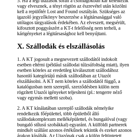
5. Ha a légi utazások során a csomagokban kár keletkezik
vagy elvesznek, a tényt rögtön az észrevétel után közölni
kell a repülőtér Lost and Found osztályán. Szükséges az
igazoló jegyzőkönyv beszerzése a légitársasággal való
utólagos tárgyalások érdekében. Az elveszett, megsérült,
kifosztott poggyászért a KT-t felelősség nem terheli, a
kárigényeket a légitársasághoz kell benyújtani.
X. Szállodák és elszállásolás
1. A KT jogosult a megnevezett szállodától indokolt
esetben eltérni (például szállodai túlzsúfoltság miatt), ilyen
esetben köteles az eredetileg kiválasztott szállodához
hasonló kategóriájú másik szállodában az Utazót
elszállásolni. A KT nem köteles a szállodától függő, a
katalógusban nem szereplő, szerződésben külön nem
rögzített Utazói igényeket teljesíteni (pl.: tengerre néző
vagy egymás melletti szoba).
2. A KT kínálatában szereplő szállodák némelyike
rendelkezik főépülettel, több épületből álló
szállodakomplexum melléképülettel, és bungalóval (vagy
bungaló stílusú szobákkal) egyaránt. A külföldi partnerek
mindkét szállást azonos értékűnek tekintik és ezeket azonos
árakon kínálják. Az Utazónak csak a külön feltüntetett