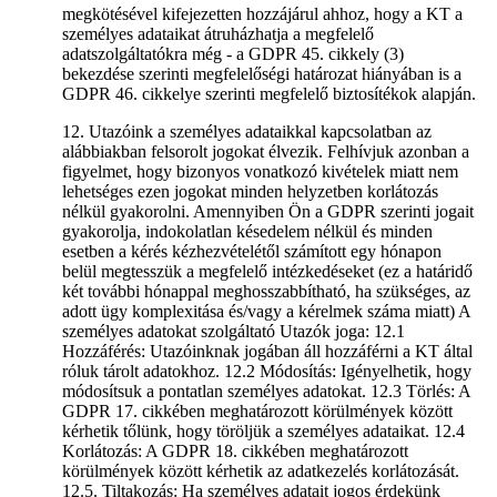
megkötésével kifejezetten hozzájárul ahhoz, hogy a KT a
személyes adataikat átruházhatja a megfelelő
adatszolgáltatókra még - a GDPR 45. cikkely (3)
bekezdése szerinti megfelelőségi határozat hiányában is a
GDPR 46. cikkelye szerinti megfelelő biztosítékok alapján.
12. Utazóink a személyes adataikkal kapcsolatban az
alábbiakban felsorolt jogokat élvezik. Felhívjuk azonban a
figyelmet, hogy bizonyos vonatkozó kivételek miatt nem
lehetséges ezen jogokat minden helyzetben korlátozás
nélkül gyakorolni. Amennyiben Ön a GDPR szerinti jogait
gyakorolja, indokolatlan késedelem nélkül és minden
esetben a kérés kézhezvételétől számított egy hónapon
belül megtesszük a megfelelő intézkedéseket (ez a határidő
két további hónappal meghosszabbítható, ha szükséges, az
adott ügy komplexitása és/vagy a kérelmek száma miatt) A
személyes adatokat szolgáltató Utazók joga: 12.1
Hozzáférés: Utazóinknak jogában áll hozzáférni a KT által
róluk tárolt adatokhoz. 12.2 Módosítás: Igényelhetik, hogy
módosítsuk a pontatlan személyes adatokat. 12.3 Törlés: A
GDPR 17. cikkében meghatározott körülmények között
kérhetik tőlünk, hogy töröljük a személyes adataikat. 12.4
Korlátozás: A GDPR 18. cikkében meghatározott
körülmények között kérhetik az adatkezelés korlátozását.
12.5. Tiltakozás: Ha személyes adatait jogos érdekünk