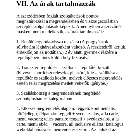
VII. Az árak tartalmazzák
A szerződésben foglalt szolgáltatások pontos
meghatározását a megrendelésben és visszaigazolásban
szereplő szolgáltatások képezik. Amennyiben a szerződés
másként nem rendelkezik, az árak tartalmazzák:
1. Repülőjegy oda-vissza utazásra (A poggyászok
súlyhatára légitársaságonként változó. A részletekről kérjük,
érdeklődjön az irodában.) 2 év alatti gyermek részére a
repülőgépen nincs külön hely biztosítva.
2. Transzfer: repülőtér – szálloda - repülőtér között
(Kivéve: sportfelszerelések - pl: szörf, kite -, szállítása a
repülőtér és szálloda között, melyek előzetes megrendelés
esetén felár megfizetése mellett vehetők igénybe.)
3. Szállásköltség a megrendelésnek megfelelő
szobatípusban és kategóriában
4. Étkezés megrendelés alapján: reggeli: kontinentális,
büféjellegű; félpanzió: reggeli + svédasztalos, a’la carte,
menü vacsora; teljes panzió: reggeli + svédasztalos, a’la
carte, menü ebéd + vacsora, all inclusive ellátás: katalógus,
weboldal leírása és megrendelés szerint. Az italokat az