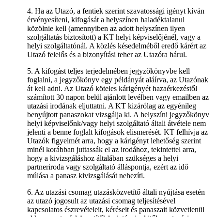
4. Ha az Utazó, a fentiek szerint szavatossági igényt kíván
érvényesíteni, kifogását a helyszínen haladéktalanul
közölnie kell (amennyiben az adott helyszínen ilyen
szolgáltatás biztosított) a KT helyi képviselőjénél, vagy a
helyi szolgáltatónál. A közlés késedelméből eredő kárért az
Utazó felelős és a bizonyítási teher az Utazóra hárul.
5. A kifogást teljes terjedelmében jegyzőkönyvbe kell
foglalni, a jegyzőkönyv egy példányát aláírva, az Utazónak
át kell adni. Az Utazó köteles kárigényét hazaérkezéstől
számított 30 napon belül ajánlott levélben vagy emailben az
utazási irodának eljuttatni. A KT kizárólag az egyénileg
benyújtott panaszokat vizsgálja ki. A helyszíni jegyzőkönyv
helyi képviselőnk/vagy helyi szolgáltató általi átvétele nem
jelenti a benne foglalt kifogások elismerését. KT felhívja az
Utazók figyelmét arra, hogy a kárigényt lehetőség szerint
minél korábban juttassák el az irodához, tekintettel arra,
hogy a kivizsgáláshoz általában szükséges a helyi
partneriroda vagy szolgáltató álláspontja, ezért az idő
múlása a panasz kivizsgálását nehezíti.
6. Az utazási csomag utazásközvetítő általi nyújtása esetén
az utazó jogosult az utazási csomag teljesítésével
kapcsolatos észrevételeit, kéréseit és panaszait közvetlenül