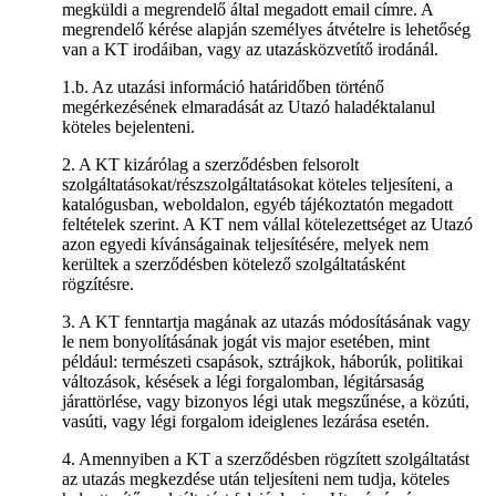
megküldi a megrendelő által megadott email címre. A
megrendelő kérése alapján személyes átvételre is lehetőség
van a KT irodáiban, vagy az utazásközvetítő irodánál.
1.b. Az utazási információ határidőben történő
megérkezésének elmaradását az Utazó haladéktalanul
köteles bejelenteni.
2. A KT kizárólag a szerződésben felsorolt
szolgáltatásokat/részszolgáltatásokat köteles teljesíteni, a
katalógusban, weboldalon, egyéb tájékoztatón megadott
feltételek szerint. A KT nem vállal kötelezettséget az Utazó
azon egyedi kívánságainak teljesítésére, melyek nem
kerültek a szerződésben kötelező szolgáltatásként
rögzítésre.
3. A KT fenntartja magának az utazás módosításának vagy
le nem bonyolításának jogát vis major esetében, mint
például: természeti csapások, sztrájkok, háborúk, politikai
változások, késések a légi forgalomban, légitársaság
járattörlése, vagy bizonyos légi utak megszűnése, a közúti,
vasúti, vagy légi forgalom ideiglenes lezárása esetén.
4. Amennyiben a KT a szerződésben rögzített szolgáltatást
az utazás megkezdése után teljesíteni nem tudja, köteles