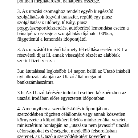
pontban meghatározott bánatpénz összege.
3. Az utazási csomaghoz rendelt egyéb kiegészítő
szolgáltatások (egyéni transzfer, repülőjegy plusz
szolgáltatásai: ülőhely, túlsúly, plusz
poggyász/sportfelszerelés, autóbérlés) lemondása esetén a
bánatpénz összege a szolgáltatás díjának 100%-a,
függetlenül a lemondás időpontjától
3. Az utazástól történő bármely fél elállása esetén a KT a
részvételi díjat ill. annak visszajáró részét az alábbiak
szerint fizeti vissza:
3.a: átutalással legkésőbb 14 napon belül az Utazó írásbeli
nyilatkozata alapján az Utazó által megadott
bankszámlaszámra
3.b: Az Utazó kérésére indokolt esetben készpénzben az
utazási irodában előre egyeztetett időpontban.
4. Amennyiben a szerződéskötés időpontjában a
szerződésben rögzített célállomás vagy annak közvetlen
környezete a külpolitikáért felelős miniszter által vezetett
minisztérium honlapján az „utazásra nem javasolt” utazási
célországokat és térségeket megjelölő felsorolásban
szerepel, az Utazó a szerződéskötést követően a