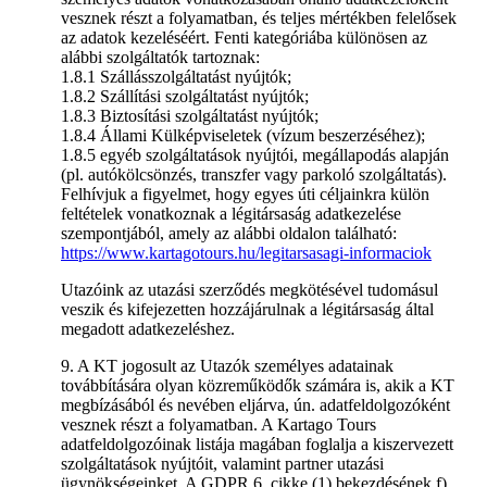
vesznek részt a folyamatban, és teljes mértékben felelősek
az adatok kezeléséért. Fenti kategóriába különösen az
alábbi szolgáltatók tartoznak:
1.8.1 Szállásszolgáltatást nyújtók;
1.8.2 Szállítási szolgáltatást nyújtók;
1.8.3 Biztosítási szolgáltatást nyújtók;
1.8.4 Állami Külképviseletek (vízum beszerzéséhez);
1.8.5 egyéb szolgáltatások nyújtói, megállapodás alapján
(pl. autókölcsönzés, transzfer vagy parkoló szolgáltatás).
Felhívjuk a figyelmet, hogy egyes úti céljainkra külön
feltételek vonatkoznak a légitársaság adatkezelése
szempontjából, amely az alábbi oldalon található:
https://www.kartagotours.hu/legitarsasagi-informaciok
Utazóink az utazási szerződés megkötésével tudomásul
veszik és kifejezetten hozzájárulnak a légitársaság által
megadott adatkezeléshez.
9. A KT jogosult az Utazók személyes adatainak
továbbítására olyan közreműködők számára is, akik a KT
megbízásából és nevében eljárva, ún. adatfeldolgozóként
vesznek részt a folyamatban. A Kartago Tours
adatfeldolgozóinak listája magában foglalja a kiszervezett
szolgáltatások nyújtóit, valamint partner utazási
ügynökségeinket. A GDPR 6. cikke (1) bekezdésének f)