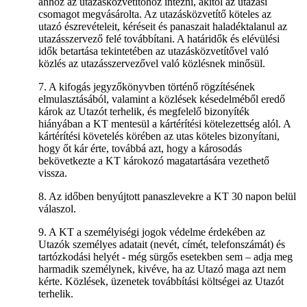
ahhoz az utazásközvetítőhöz intézni, akitől az utazási
csomagot megvásárolta. Az utazásközvetítő köteles az
utazó észrevételeit, kéréseit és panaszait haladéktalanul az
utazásszervező felé továbbítani. A határidők és elévülési
idők betartása tekintetében az utazásközvetítővel való
közlés az utazásszervezővel való közlésnek minősül.
7. A kifogás jegyzőkönyvben történő rögzítésének
elmulasztásából, valamint a közlések késedelméből eredő
károk az Utazót terhelik, és megfelelő bizonyíték
hiányában a KT mentesül a kártérítési kötelezettség alól. A
kártérítési követelés körében az utas köteles bizonyítani,
hogy őt kár érte, továbbá azt, hogy a károsodás
bekövetkezte a KT károkozó magatartására vezethető
vissza.
8. Az időben benyújtott panaszlevekre a KT 30 napon belül
válaszol.
9. A KT a személyiségi jogok védelme érdekében az
Utazók személyes adatait (nevét, címét, telefonszámát) és
tartózkodási helyét - még sürgős esetekben sem – adja meg
harmadik személynek, kivéve, ha az Utazó maga azt nem
kérte. Közlések, üzenetek továbbítási költségei az Utazót
terhelik.