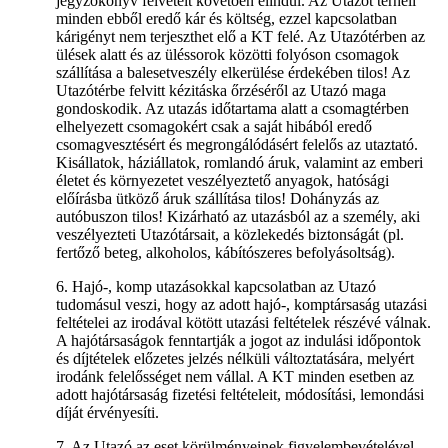
jegyzőkönyv felvételt követően elindul. Az Utazót terheli
minden ebből eredő kár és költség, ezzel kapcsolatban
kárigényt nem terjeszthet elő a KT felé. Az Utazótérben az
ülések alatt és az üléssorok közötti folyóson csomagok
szállítása a balesetveszély elkerülése érdekében tilos! Az
Utazótérbe felvitt kézitáska őrzéséről az Utazó maga
gondoskodik. Az utazás időtartama alatt a csomagtérben
elhelyezett csomagokért csak a saját hibából eredő
csomagvesztésért és megrongálódásért felelős az utaztató.
Kisállatok, háziállatok, romlandó áruk, valamint az emberi
életet és környezetet veszélyeztető anyagok, hatósági
előírásba ütköző áruk szállítása tilos! Dohányzás az
autóbuszon tilos! Kizárható az utazásból az a személy, aki
veszélyezteti Utazótársait, a közlekedés biztonságát (pl.
fertőző beteg, alkoholos, kábítószeres befolyásoltság).
6. Hajó-, komp utazásokkal kapcsolatban az Utazó
tudomásul veszi, hogy az adott hajó-, komptársaság utazási
feltételei az irodával kötött utazási feltételek részévé válnak.
A hajótársaságok fenntartják a jogot az indulási időpontok
és díjtételek előzetes jelzés nélküli változtatására, melyért
irodánk felelősséget nem vállal. A KT minden esetben az
adott hajótársaság fizetési feltételeit, módosítási, lemondási
díját érvényesíti.
7. Az Utazó az eset körülményeinek figyelembevételével