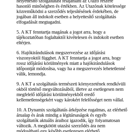
helyettesítő szolgáltatást felajánlani az Utazó részére
hasonló minőségben és értékben. Az Utazónak kötelessége
közreműködni a szerződés teljesítésének érdekében, de
jogában áll indokolt esetben a helyettesítő szolgáltatás
elfogadását megtagadni.
5. A KT fenntartja magának a jogot arra, hogy a
tájékoztatóban foglaltaktól kivételesen és indokolt esetben
eltérjen.
6. Hajókirándulások megszervezése az időjárási
viszonyoktól függhet. A KT fenntartja a jogot arra, hogy
rossz időjárási körülmények miatt a hajókirándulások
időpontját módosítsa, vagy ha a megszervezés lehetetlenné
válik, lemondja.
9. A KT a szolgáltatás természeti környezetének rendkívüli
okból történő megváltozásából, illetve az esetlegesen nem
megfelelő időjárási körülményekből eredő
kellemetlenségekért vagy károkért felelősséget nem vállal.
10. A Dynamix szolgáltatás árképzése rugalmas, az elérhető
árualap és árak mindig a légitársaságok és egyéb
szolgáltatók aktuális áraihoz igazodik, így folyamatosan
változik. A megkötött utazási szerződés ára nem
módosítható egy később esetlegesen elérhető