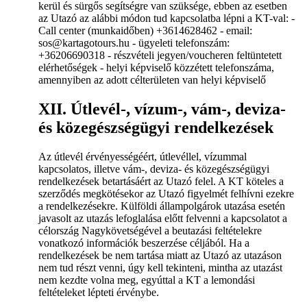
kerül és sürgős segítségre van szüksége, ebben az esetben
az Utazó az alábbi módon tud kapcsolatba lépni a KT-val: -
Call center (munkaidőben) +3614628462 - email:
sos@kartagotours.hu - ügyeleti telefonszám:
+36206690318 - részvételi jegyen/voucheren feltüntetett
elérhetőségek - helyi képviselő közzétett telefonszáma,
amennyiben az adott célterületen van helyi képviselő
XII. Útlevél-, vízum-, vám-, deviza-
és közegészségügyi rendelkezések
Az útlevél érvényességéért, útlevéllel, vízummal
kapcsolatos, illetve vám-, deviza- és közegészségügyi
rendelkezések betartásáért az Utazó felel. A KT köteles a
szerződés megkötésekor az Utazó figyelmét felhívni ezekre
a rendelkezésekre. Külföldi állampolgárok utazása esetén
javasolt az utazás lefoglalása előtt felvenni a kapcsolatot a
célország Nagykövetségével a beutazási feltételekre
vonatkozó információk beszerzése céljából. Ha a
rendelkezések be nem tartása miatt az Utazó az utazáson
nem tud részt venni, úgy kell tekinteni, mintha az utazást
nem kezdte volna meg, egyúttal a KT a lemondási
feltételeket lépteti érvénybe.