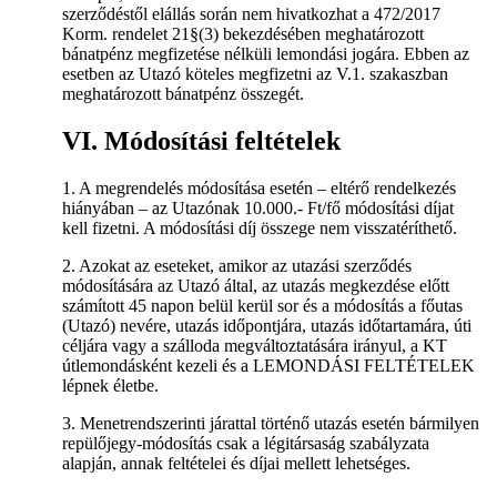
szerződéstől elállás során nem hivatkozhat a 472/2017
Korm. rendelet 21§(3) bekezdésében meghatározott
bánatpénz megfizetése nélküli lemondási jogára. Ebben az
esetben az Utazó köteles megfizetni az V.1. szakaszban
meghatározott bánatpénz összegét.
VI. Módosítási feltételek
1. A megrendelés módosítása esetén – eltérő rendelkezés
hiányában – az Utazónak 10.000.- Ft/fő módosítási díjat
kell fizetni. A módosítási díj összege nem visszatéríthető.
2. Azokat az eseteket, amikor az utazási szerződés
módosítására az Utazó által, az utazás megkezdése előtt
számított 45 napon belül kerül sor és a módosítás a főutas
(Utazó) nevére, utazás időpontjára, utazás időtartamára, úti
céljára vagy a szálloda megváltoztatására irányul, a KT
útlemondásként kezeli és a LEMONDÁSI FELTÉTELEK
lépnek életbe.
3. Menetrendszerinti járattal történő utazás esetén bármilyen
repülőjegy-módosítás csak a légitársaság szabályzata
alapján, annak feltételei és díjai mellett lehetséges.