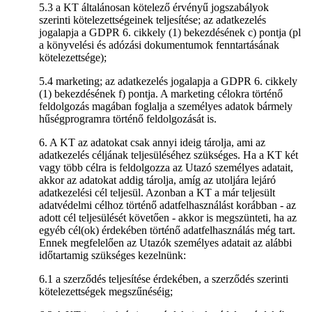
5.3 a KT általánosan kötelező érvényű jogszabályok
szerinti kötelezettségeinek teljesítése; az adatkezelés
jogalapja a GDPR 6. cikkely (1) bekezdésének c) pontja (pl
a könyvelési és adózási dokumentumok fenntartásának
kötelezettsége);
5.4 marketing; az adatkezelés jogalapja a GDPR 6. cikkely
(1) bekezdésének f) pontja. A marketing célokra történő
feldolgozás magában foglalja a személyes adatok bármely
hűségprogramra történő feldolgozását is.
6. A KT az adatokat csak annyi ideig tárolja, ami az
adatkezelés céljának teljesüléséhez szükséges. Ha a KT két
vagy több célra is feldolgozza az Utazó személyes adatait,
akkor az adatokat addig tárolja, amíg az utoljára lejáró
adatkezelési cél teljesül. Azonban a KT a már teljesült
adatvédelmi célhoz történő adatfelhasználást korábban - az
adott cél teljesülését követően - akkor is megszünteti, ha az
egyéb cél(ok) érdekében történő adatfelhasználás még tart.
Ennek megfelelően az Utazók személyes adatait az alábbi
időtartamig szükséges kezelnünk:
6.1 a szerződés teljesítése érdekében, a szerződés szerinti
kötelezettségek megszűnéséig;