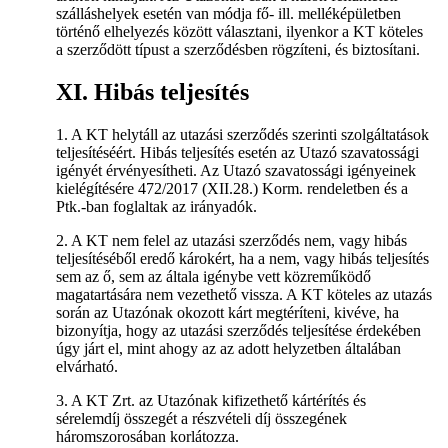
szálláshelyek esetén van módja fő- ill. melléképületben
történő elhelyezés között választani, ilyenkor a KT köteles
a szerződött típust a szerződésben rögzíteni, és biztosítani.
XI. Hibás teljesítés
1. A KT helytáll az utazási szerződés szerinti szolgáltatások
teljesítéséért. Hibás teljesítés esetén az Utazó szavatossági
igényét érvényesítheti. Az Utazó szavatossági igényeinek
kielégítésére 472/2017 (XII.28.) Korm. rendeletben és a
Ptk.-ban foglaltak az irányadók.
2. A KT nem felel az utazási szerződés nem, vagy hibás
teljesítéséből eredő károkért, ha a nem, vagy hibás teljesítés
sem az ő, sem az általa igénybe vett közreműködő
magatartására nem vezethető vissza. A KT köteles az utazás
során az Utazónak okozott kárt megtéríteni, kivéve, ha
bizonyítja, hogy az utazási szerződés teljesítése érdekében
úgy járt el, mint ahogy az az adott helyzetben általában
elvárható.
3. A KT Zrt. az Utazónak kifizethető kártérítés és
sérelemdíj összegét a részvételi díj összegének
háromszorosában korlátozza.