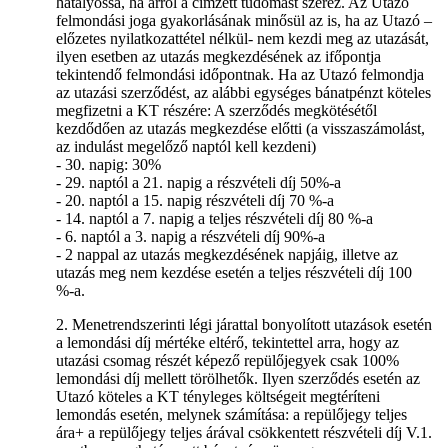
hatályossá, ha arról a címzett tudomást szerez. Az Utazó
felmondási joga gyakorlásának minősül az is, ha az Utazó –
előzetes nyilatkozattétel nélkül- nem kezdi meg az utazását,
ilyen esetben az utazás megkezdésének az ifőpontja
tekintendő felmondási időpontnak. Ha az Utazó felmondja
az utazási szerződést, az alábbi egységes bánatpénzt köteles
megfizetni a KT részére: A szerződés megkötésétől
kezdődően az utazás megkezdése előtti (a visszaszámolást,
az indulást megelőző naptól kell kezdeni)
- 30. napig: 30%
- 29. naptól a 21. napig a részvételi díj 50%-a
- 20. naptól a 15. napig részvételi díj 70 %-a
- 14. naptól a 7. napig a teljes részvételi díj 80 %-a
- 6. naptól a 3. napig a részvételi díj 90%-a
- 2 nappal az utazás megkezdésének napjáig, illetve az
utazás meg nem kezdése esetén a teljes részvételi díj 100
%-a.
2. Menetrendszerinti légi járattal bonyolított utazások esetén
a lemondási díj mértéke eltérő, tekintettel arra, hogy az
utazási csomag részét képező repülőjegyek csak 100%
lemondási díj mellett törölhetők. Ilyen szerződés esetén az
Utazó köteles a KT tényleges költségeit megtéríteni
lemondás esetén, melynek számítása: a repülőjegy teljes
ára+ a repülőjegy teljes árával csökkentett részvételi díj V.1.