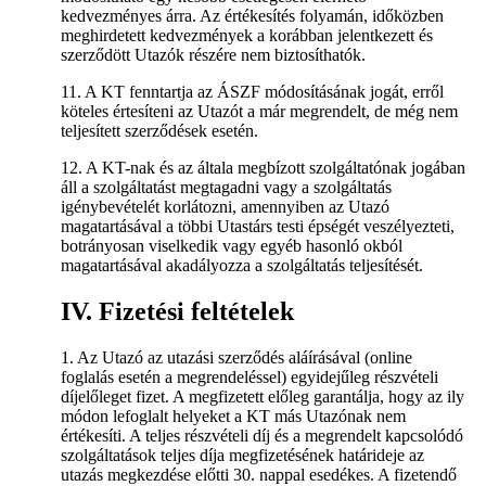
kedvezményes árra. Az értékesítés folyamán, időközben
meghirdetett kedvezmények a korábban jelentkezett és
szerződött Utazók részére nem biztosíthatók.
11. A KT fenntartja az ÁSZF módosításának jogát, erről
köteles értesíteni az Utazót a már megrendelt, de még nem
teljesített szerződések esetén.
12. A KT-nak és az általa megbízott szolgáltatónak jogában
áll a szolgáltatást megtagadni vagy a szolgáltatás
igénybevételét korlátozni, amennyiben az Utazó
magatartásával a többi Utastárs testi épségét veszélyezteti,
botrányosan viselkedik vagy egyéb hasonló okból
magatartásával akadályozza a szolgáltatás teljesítését.
IV. Fizetési feltételek
1. Az Utazó az utazási szerződés aláírásával (online
foglalás esetén a megrendeléssel) egyidejűleg részvételi
díjelőleget fizet. A megfizetett előleg garantálja, hogy az ily
módon lefoglalt helyeket a KT más Utazónak nem
értékesíti. A teljes részvételi díj és a megrendelt kapcsolódó
szolgáltatások teljes díja megfizetésének határideje az
utazás megkezdése előtti 30. nappal esedékes. A fizetendő