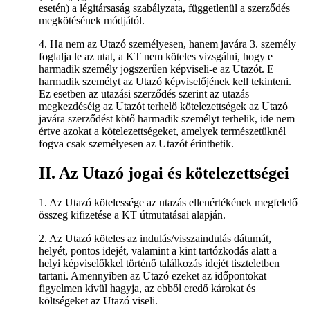
esetén) a légitársaság szabályzata, függetlenül a szerződés
megkötésének módjától.
4. Ha nem az Utazó személyesen, hanem javára 3. személy
foglalja le az utat, a KT nem köteles vizsgálni, hogy e
harmadik személy jogszerűen képviseli-e az Utazót. E
harmadik személyt az Utazó képviselőjének kell tekinteni.
Ez esetben az utazási szerződés szerint az utazás
megkezdéséig az Utazót terhelő kötelezettségek az Utazó
javára szerződést kötő harmadik személyt terhelik, ide nem
értve azokat a kötelezettségeket, amelyek természetüknél
fogva csak személyesen az Utazót érinthetik.
II. Az Utazó jogai és kötelezettségei
1. Az Utazó kötelessége az utazás ellenértékének megfelelő
összeg kifizetése a KT útmutatásai alapján.
2. Az Utazó köteles az indulás/visszaindulás dátumát,
helyét, pontos idejét, valamint a kint tartózkodás alatt a
helyi képviselőkkel történő találkozás idejét tiszteletben
tartani. Amennyiben az Utazó ezeket az időpontokat
figyelmen kívül hagyja, az ebből eredő károkat és
költségeket az Utazó viseli.