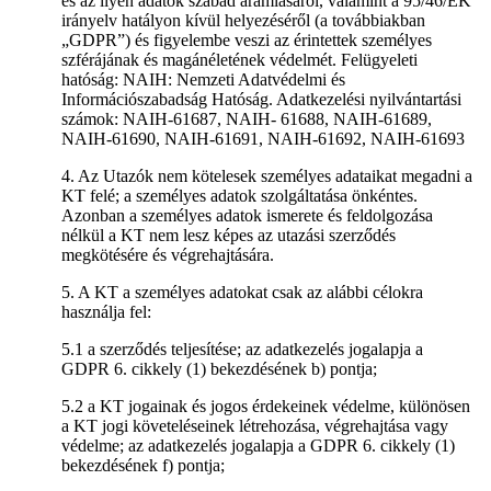
és az ilyen adatok szabad áramlásáról, valamint a 95/46/EK
irányelv hatályon kívül helyezéséről (a továbbiakban
„GDPR”) és figyelembe veszi az érintettek személyes
szférájának és magánéletének védelmét. Felügyeleti
hatóság: NAIH: Nemzeti Adatvédelmi és
Információszabadság Hatóság. Adatkezelési nyilvántartási
számok: NAIH-61687, NAIH- 61688, NAIH-61689,
NAIH-61690, NAIH-61691, NAIH-61692, NAIH-61693
4. Az Utazók nem kötelesek személyes adataikat megadni a
KT felé; a személyes adatok szolgáltatása önkéntes.
Azonban a személyes adatok ismerete és feldolgozása
nélkül a KT nem lesz képes az utazási szerződés
megkötésére és végrehajtására.
5. A KT a személyes adatokat csak az alábbi célokra
használja fel:
5.1 a szerződés teljesítése; az adatkezelés jogalapja a
GDPR 6. cikkely (1) bekezdésének b) pontja;
5.2 a KT jogainak és jogos érdekeinek védelme, különösen
a KT jogi követeléseinek létrehozása, végrehajtása vagy
védelme; az adatkezelés jogalapja a GDPR 6. cikkely (1)
bekezdésének f) pontja;