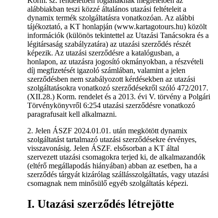
Korm. sz. rendeletben foglaltaknak megfelelően az
alábbiakban teszi közzé általános utazási feltételeit a
dynamix termék szolgáltatásra vonatkozóan. Az alábbi
tájékoztató, a KT honlapján (www.kartagotours.hu) közölt
információk (különös tekintettel az Utazási Tanácsokra és a
légitársaság szabályzatára) az utazási szerződés részét
képezik. Az utazási szerződésre a katalógusban, a
honlapon, az utazásra jogosító okmányokban, a részvételi
díj megfizetését igazoló számlában, valamint a jelen
szerződésben nem szabályozott kérdésekben az utazási
szolgáltatásokra vonatkozó szerződésekről szóló 472/2017.
(XII.28.) Korm. rendelet és a 2013. évi V. törvény a Polgári
Törvénykönyvről 6:254 utazási szerződésre vonatkozó
paragrafusait kell alkalmazni.
2. Jelen ÁSZF 2024.01.01. után megkötött dynamix
szolgáltatást tartalmazó utazási szerződésekre érvényes,
visszavonásig. Jelen ÁSZF. elsősorban a KT által
szervezett utazási csomagokra terjed ki, de alkalmazandók
(eltérő megállapodás hiányában) abban az esetben, ha a
szerződés tárgyát kizárólag szállásszolgáltatás, vagy utazási
csomagnak nem minősülő egyéb szolgáltatás képezi.
I. Utazási szerződés létrejötte