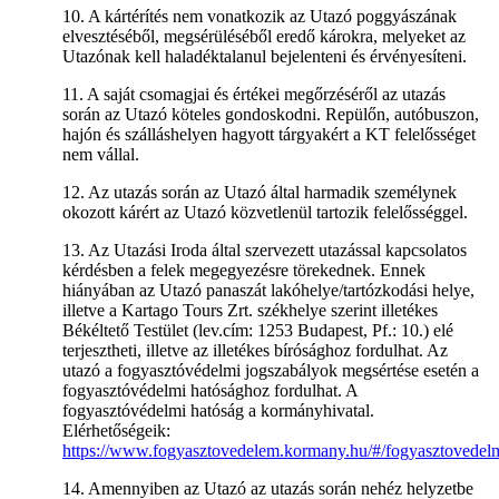
10. A kártérítés nem vonatkozik az Utazó poggyászának
elvesztéséből, megsérüléséből eredő károkra, melyeket az
Utazónak kell haladéktalanul bejelenteni és érvényesíteni.
11. A saját csomagjai és értékei megőrzéséről az utazás
során az Utazó köteles gondoskodni. Repülőn, autóbuszon,
hajón és szálláshelyen hagyott tárgyakért a KT felelősséget
nem vállal.
12. Az utazás során az Utazó által harmadik személynek
okozott kárért az Utazó közvetlenül tartozik felelősséggel.
13. Az Utazási Iroda által szervezett utazással kapcsolatos
kérdésben a felek megegyezésre törekednek. Ennek
hiányában az Utazó panaszát lakóhelye/tartózkodási helye,
illetve a Kartago Tours Zrt. székhelye szerint illetékes
Békéltető Testület (lev.cím: 1253 Budapest, Pf.: 10.) elé
terjesztheti, illetve az illetékes bírósághoz fordulhat. Az
utazó a fogyasztóvédelmi jogszabályok megsértése esetén a
fogyasztóvédelmi hatósághoz fordulhat. A
fogyasztóvédelmi hatóság a kormányhivatal.
Elérhetőségeik:
https://www.fogyasztovedelem.kormany.hu/#/fogyasztovedel
14. Amennyiben az Utazó az utazás során nehéz helyzetbe