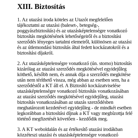
XIII. Biztosítás
1. Az utazási iroda köteles az Utazót megfelelően
tájékoztatni az utazási (baleset-, betegség-,
poggyászbiztosítás) és az utazásképtelenségre vonatkozó
biztosítás megkötésének lehetőségeiről és a biztosítási
szerződés lényeges tartalmi elemeiről, különösen az utazási
és az útlemondási biztosítás által fedett kockázatokról és a
biztosítási díjakról.
2. Az utazásképtelenségre vonatkozó (ún. storno) biztosítás
kizárólag az utazási szerződés megkötésével egyidejűleg
köthető, később nem, és annak díja a szerződés megkötése
után nem téríthető vissza, még abban az esetben sem, ha a
szerződéstől a KT áll el. A Biztosító kockázatviselése
utazásképtelenségre vonatkozó biztosítás vonatkozásában
az utazási szerződés megkötésével egyidejűleg, utazási
biztosítás vonatkozásában az utazás szerződésben
meghatározott kezdetével egyidejűleg - de mindkét esetben
legkorábban a biztosítási díjnak a KT vagy megbízottja felé
történő megfizetését követően - kezdődik meg.
3. A KT weboldalán és az értékesítő utazási irodákban
közzéteszi utazási és utazásképtelenségre vonatkozó