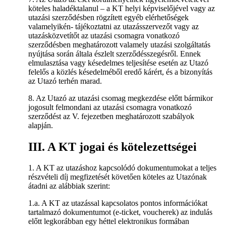
köteles haladéktalanul – a KT helyi képviselőjével vagy az
utazási szerződésben rögzített egyéb elérhetőségek
valamelyikén- tájékoztatni az utazásszervezőt vagy az
utazásközvetítőt az utazási csomagra vonatkozó
szerződésben meghatározott valamely utazási szolgáltatás
nyújtása során általa észlelt szerződésszegésről. Ennek
elmulasztása vagy késedelmes teljesítése esetén az Utazó
felelős a közlés késedelméből eredő kárért, és a bizonyítás
az Utazó terhén marad.
8. Az Utazó az utazási csomag megkezdése előtt bármikor
jogosult felmondani az utazási csomagra vonatkozó
szerződést az V. fejezetben meghatározott szabályok
alapján.
III. A KT jogai és kötelezettségei
1. A KT az utazáshoz kapcsolódó dokumentumokat a teljes
részvételi díj megfizetését követően köteles az Utazónak
átadni az alábbiak szerint:
1.a. A KT az utazással kapcsolatos pontos információkat
tartalmazó dokumentumot (e-ticket, voucherek) az indulás
előtt legkorábban egy héttel elektronikus formában