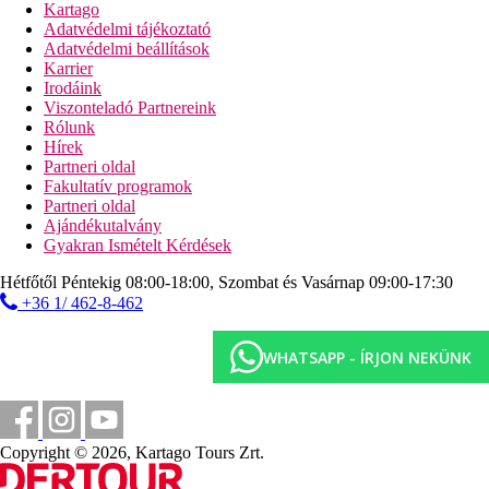
Kartago
Adatvédelmi tájékoztató
Adatvédelmi beállítások
Karrier
Irodáink
Viszonteladó Partnereink
Rólunk
Hírek
Partneri oldal
Fakultatív programok
Partneri oldal
Ajándékutalvány
Gyakran Ismételt Kérdések
Hétfőtől Péntekig 08:00-18:00, Szombat és Vasárnap 09:00-17:30
+36 1/ 462-8-462
WHATSAPP - ÍRJON NEKÜNK
Copyright © 2026, Kartago Tours Zrt.