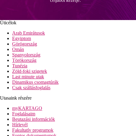
céljából kezelje.
Úticélok
Arab Emirátusok
Egyiptom
Görögország
Omán
Spanyolország
Törökország
Tunézia
Zöld-foki szigetek
Last minute utak
Dinamikus csomagtúrák
Csak szállásfoglalás
Utasaink részére
myKARTAGO
Foglalásaim
Beutazási információk
Hírlevél
Fakultatív programok
Fontos dokumentumok