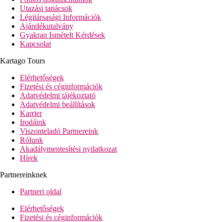
Utazási tanácsok
Légitársasági Információk
Ajándékutalvány
Gyakran Ismételt Kérdések
Kapcsolat
Kartago Tours
Elérhetőségek
Fizetési és céginformációk
Adatvédelmi tájékoztató
Adatvédelmi beállítások
Karrier
Irodáink
Viszonteladó Partnereink
Rólunk
Akadálymentesítési nyilatkozat
Hírek
Partnereinknek
Partneri oldal
Elérhetőségek
Fizetési és céginformációk