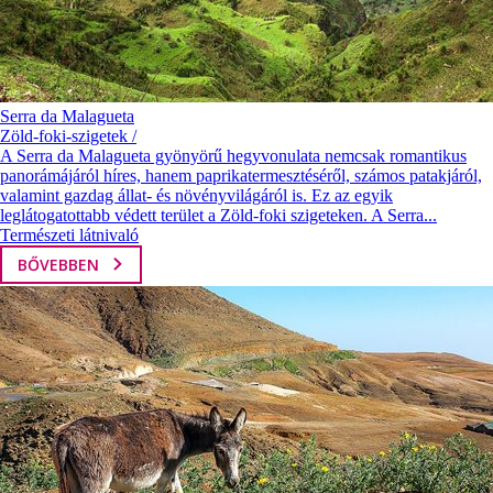
Serra da Malagueta
Zöld-foki-szigetek /
A Serra da Malagueta gyönyörű hegyvonulata nemcsak romantikus
panorámájáról híres, hanem paprikatermesztéséről, számos patakjáról,
valamint gazdag állat- és növényvilágáról is. Ez az egyik
leglátogatottabb védett terület a Zöld-foki szigeteken. A Serra...
Természeti látnivaló
BŐVEBBEN