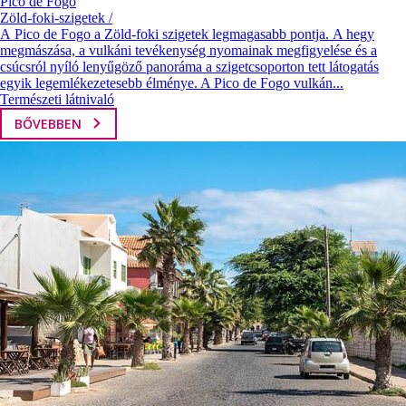
Pico de Fogo
Zöld-foki-szigetek /
A Pico de Fogo a Zöld-foki szigetek legmagasabb pontja. A hegy
megmászása, a vulkáni tevékenység nyomainak megfigyelése és a
csúcsról nyíló lenyűgöző panoráma a szigetcsoporton tett látogatás
egyik legemlékezetesebb élménye. A Pico de Fogo vulkán...
Természeti látnivaló
BŐVEBBEN