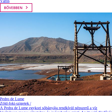
Város
BŐVEBBEN
Pedro de Lume
Zöld-foki-szigetek /
A Pedra de Lume egykori sóbányája rendkívül népszerű a víz