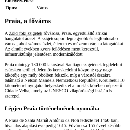
Elhelyezkedés:
Típus:
Város
Praia, a főváros
A
Zöld-foki szigetek
fővárosa, Praia, egyedülálló afrikai
hangulatot áraszt. A szigetcsoport legnagyobb és legfontosabb
városa, ahol számos üzlet, étterem és múzeum várja a látogatókat.
Az elmúlt években gyors fejlődésen ment keresztül,
infrastruktúrája jelentősen modernizálódott.
Praia mintegy 130 000 lakosával Santiago szigetének legdélebbi
csücskén terül el. Jelentős kereskedelmi központ: egy nagy
kikötője egy mély öbölben fekszik, míg a várostól északra
található a Nelson Mandela Nemzetközi Repülőtér. Körülbelül 10
kilométerrel nyugatra helyezkedik el a turisták körében népszerű
Cidade Velha, amely az UNESCO világörökségi listáján is
szerepel.
Lépjen Praia történelmének nyomába
A Praia de Santa Mariát António da Noli fedezte fel 1460-ban,
hivatalos alapítási éve pedig 1615. Fővárossá 155 évvel később