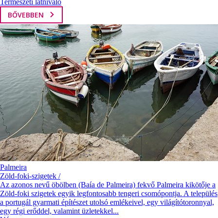
Természeti látnivaló
BŐVEBBEN
Palmeira
Zöld-foki-szigetek /
Az azonos nevű öbölben (Baía de Palmeira) fekvő Palmeira kikötője a
Zöld-foki szigetek egyik legfontosabb tengeri csomópontja. A település
a portugál gyarmati építészet utolsó emlékeivel, egy világítótoronnyal,
egy régi erőddel, valamint üzletekkel...