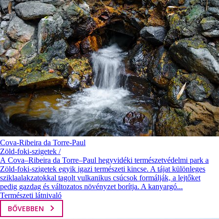
Cova-Ribeira da Torre-Paul
Zöld-foki-szigetek /
A Cova–Ribeira da Torre–Paul hegyvidéki természetvédelmi park a
Zöld-foki-szigetek egyik igazi természeti kincse. A tájat különleges
sziklaalakzatokkal tagolt vulkanikus csúcsok formálják, a lejtőket
pedig gazdag és változatos növényzet borítja. A kanyargó...
Természeti látnivaló
BŐVEBBEN