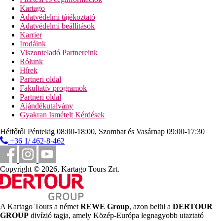
Kartago
Adatvédelmi tájékoztató
Adatvédelmi beállítások
Karrier
Irodáink
Viszonteladó Partnereink
Rólunk
Hírek
Partneri oldal
Fakultatív programok
Partneri oldal
Ajándékutalvány
Gyakran Ismételt Kérdések
Hétfőtől Péntekig 08:00-18:00, Szombat és Vasárnap 09:00-17:30
+36 1/ 462-8-462
Copyright © 2026, Kartago Tours Zrt.
A Kartago Tours a német
REWE Group
, azon belül a
DERTOUR
GROUP
divízió tagja, amely Közép-Európa legnagyobb utaztató