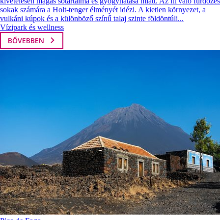
kivételesen magas sótartalma és gyógyhatása miatt. Az itt való fürdőzés
sokak számára a Holt-tenger élményét idézi. A kietlen környezet, a
vulkáni kúpok és a különböző színű talaj szinte földöntúli...
Vízipark és wellness
BŐVEBBEN