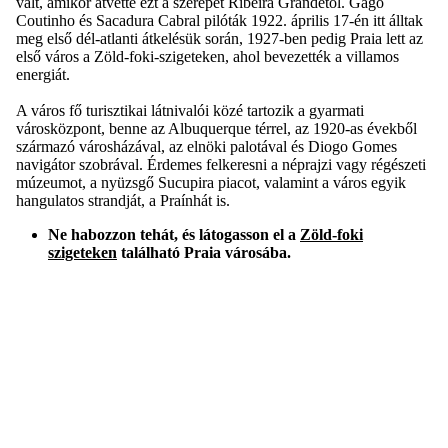
vált, amikor átvette ezt a szerepet Ribeira Grandétól. Gago
Coutinho és Sacadura Cabral pilóták 1922. április 17-én itt álltak
meg első dél-atlanti átkelésük során, 1927-ben pedig Praia lett az
első város a Zöld-foki-szigeteken, ahol bevezették a villamos
energiát.
A város fő turisztikai látnivalói közé tartozik a gyarmati
városközpont, benne az Albuquerque térrel, az 1920-as évekből
származó városházával, az elnöki palotával és Diogo Gomes
navigátor szobrával. Érdemes felkeresni a néprajzi vagy régészeti
múzeumot, a nyüzsgő Sucupira piacot, valamint a város egyik
hangulatos strandját, a Praínhát is.
Ne habozzon tehát, és látogasson el a
Zöld-f
oki
szigetek
en
található Praia városába.