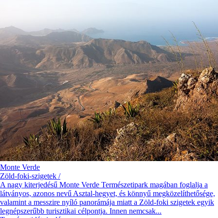
Monte Verde
Zöld-foki-szigetek /
A nagy kiterjedésű Monte Verde Természetipark magában foglalja a
látványos, azonos nevű Asztal-hegyet, és könnyű megközelíthetősége,
valamint a messzire nyíló panorámája miatt a Zöld-foki szigetek egyik
legnépszerűbb turisztikai célpontja. Innen nemcsak...