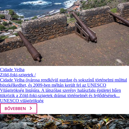
Cidade Velha
Zöld-foki-szigetek /
Cidade Velha óvárosa rendkívül gazdag és sokszínű történelmi múlttal
büszkélkedhet, és 2009-ben méltán került fel az UNESCO
Világörökség listájára. A látszólag szerény halászfalu épületei hűen
tükrözik a Zöld-foki-szigetek drámai történelmét és fejlődésének...
UNESCO világörökség
BŐVEBBEN