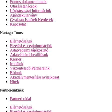
Fontos dokumentumok
Utazási tanácsok
Légitársasági Információk
Ajándékutalvány
Gyakran Ismételt Kérdések
Kapcsolat
Kartago Tours
Elérhetőségek
Fizetési és céginformációk
Adatvédelmi tájékoztató
Adatvédelmi beállítások
Karrier
Irodáink
Viszonteladó Partnereink
Rólunk
Akadálymentesítési nyilatkozat
Hírek
Partnereinknek
Partneri oldal
Elérhetőségek
Fizetési és céginformációk