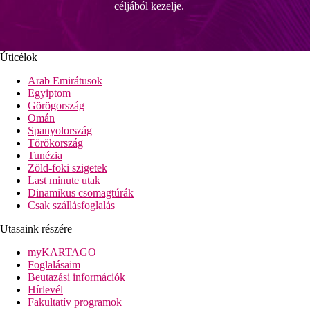
céljából kezelje.
Úticélok
Arab Emirátusok
Egyiptom
Görögország
Omán
Spanyolország
Törökország
Tunézia
Zöld-foki szigetek
Last minute utak
Dinamikus csomagtúrák
Csak szállásfoglalás
Utasaink részére
myKARTAGO
Foglalásaim
Beutazási információk
Hírlevél
Fakultatív programok