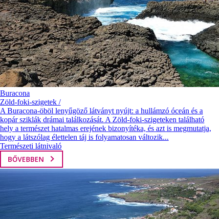
Buracona
Zöld-foki-szigetek /
A Buracona-öböl lenyűgöző látványt nyújt: a hullámzó óceán és a
kopár sziklák drámai találkozását. A Zöld-foki-szigeteken található
hely a természet hatalmas erejének bizonyítéka, és azt is megmutatja,
hogy a látszólag élettelen táj is folyamatosan változik...
Természeti látnivaló
BŐVEBBEN