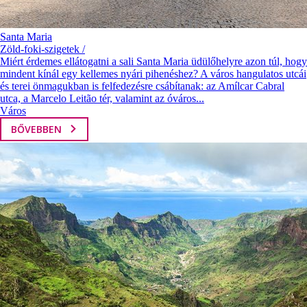
Santa Maria
Zöld-foki-szigetek /
Miért érdemes ellátogatni a sali Santa Maria üdülőhelyre azon túl, hogy
mindent kínál egy kellemes nyári pihenéshez? A város hangulatos utcái
és terei önmagukban is felfedezésre csábítanak: az Amílcar Cabral
utca, a Marcelo Leitão tér, valamint az óváros...
Város
BŐVEBBEN