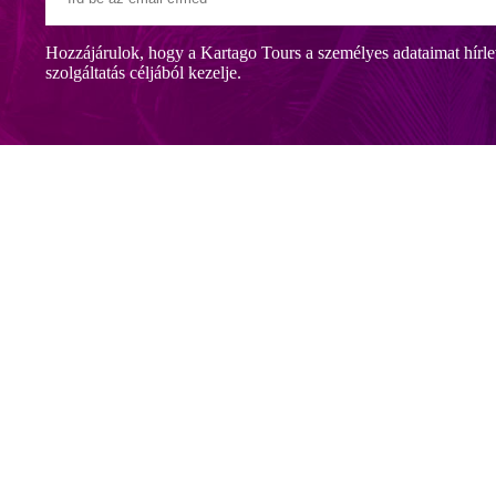
Hozzájárulok, hogy a Kartago Tours a személyes adataimat hírle
szolgáltatás céljából kezelje.