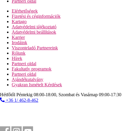
Partneri oldal
Elérhetőségek
Fizetési és céginformációk
Kartago
Adatvédelmi tájékoztató
Adatvédelmi beállítások
Karrier
Irodáink
Viszonteladó Partnereink
Rólunk
Hírek
Partneri oldal
Fakultatív programok
Partneri oldal
Ajándékutalvány
Gyakran Ismételt Kérdések
Hétfőtől Péntekig 08:00-18:00, Szombat és Vasárnap 09:00-17:30
+36 1/ 462-8-462