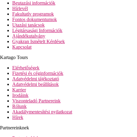
Beutazási információk
Hírlevél
Fakultatív programok
Fontos dokumentumok
Utazási tanácsok
Légitársasági Információk
Ajándékutalvány
Gyakran Ismételt Kérdések
Kapcsolat
Kartago Tours
Elérhetőségek
Fizetési és céginformációk
Adatvédelmi tájékoztató
Adatvédelmi beállítások
Karrier
Irodáink
Viszonteladó Partnereink
Rólunk
Akadálymentesítési nyilatkozat
Hírek
Partnereinknek