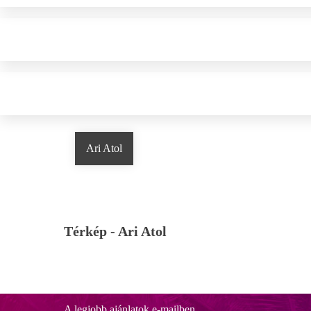
Ari Atol
Térkép -
Ari Atol
A legjobb ajánlatok e-mailben