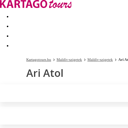
Kapcsolat
Nyár 2026
Last Minute
Téli utak 2026/27
Kartagotours.hu
Maldív-szigetek
Maldív-szigetek
Ari At
Ari Atol