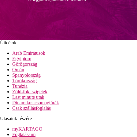
Úticélok
Arab Emirátusok
Egyiptom
Görögország
Omán
Spanyolország
Törökország
Tunézia
Zöld-foki szigetek
Last minute utak
Dinamikus csomagtúrák
Csak szállásfoglalás
Utasaink részére
myKARTAGO
Foglalásaim