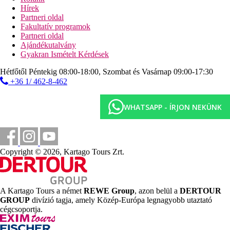
Hírek
Sport és szórakozás térítés ellenében
Partneri oldal
vízi sportok a strandon
Fakultatív programok
lovaglás
Partneri oldal
Ajándékutalvány
Ellátás
Gyakran Ismételt Kérdések
All Inclusive: minden étkezés büférendszerben (elő és
utószezonban egyes étkezések felszolgált menürendszer
Hétfőtől Péntekig 08:00-18:00, Szombat és Vasárnap 09:00-17:30
szerint), helyi alkoholos és alkoholmentes italok 10:00 és
+36 1/ 462-8-462
24:00 óra között. Az All Inclusive szállodák szolgáltatásai
bizonyos részletekben szállodánként eltérhetnek.
WHATSAPP - ÍRJON NEKÜNK
Szálláshely besorolás
Az adott ország hivatalos besorolása: 3+*.
Távolságok
Copyright © 2026, Kartago Tours Zrt.
0 m
Távolság a tengerparttól
6 km
A Kartago Tours a német
REWE Group
, azon belül a
DERTOUR
Városközpont
GROUP
divízió tagja, amely Közép-Európa legnagyobb utaztató
cégcsoportja.
43 km
Távolság a legközelebbi repülőtértől