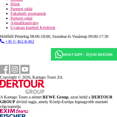
show-műsorok
Hírek
foci
Partneri oldal
strandröplabda
Fakultatív programok
vízilabda
Partneri oldal
aerobic
Ajándékutalvány
minigolf
Gyakran Ismételt Kérdések
kézilabda
belépő a Carthagelandba és az aquaparkba
Hétfőtől Péntekig 08:00-18:00, Szombat és Vasárnap 09:00-17:30
+36 1/ 462-8-462
Sport és szórakozás térítés ellenében
thalasso-központ
WHATSAPP - ÍRJON NEKÜNK
masszázsok
szauna
hammam
szépségszalon
fitneszterem
Copyright © 2026, Kartago Tours Zrt.
teniszpálya
darts
biliárd
vízi sportok a tengerparton (helyi szolgáltatóknál)
A Kartago Tours a német
REWE Group
, azon belül a
DERTOUR
Ellátás
GROUP
divízió tagja, amely Közép-Európa legnagyobb utaztató
cégcsoportja.
All Inclusive: minden étkezés büférendszerben, napközben snack-
ételek, tea és kávé, helyi alkoholos és alkoholmentes italok 10:00 és