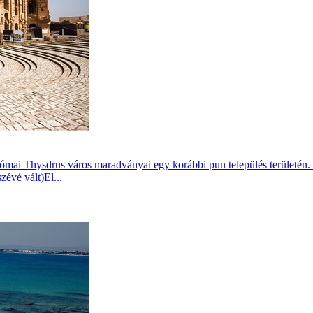
 római Thysdrus város maradványai egy korábbi pun település területén.
évé vált)El...