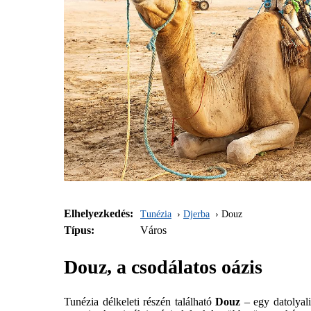
Elhelyezkedés:
Tunézia
Djerba
Douz
Típus:
Város
Douz, a csodálatos oázis
Tunézia délkeleti részén található
Douz
– egy datolyali