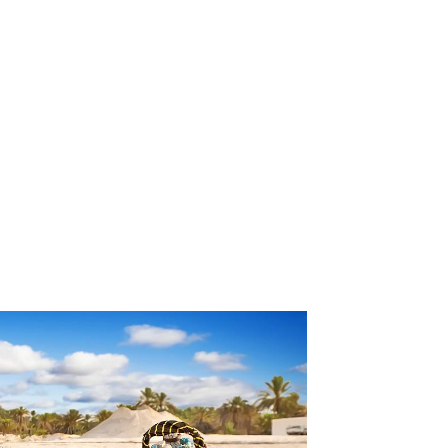
Klubszállodák
Ajándékutalvány
Blog
Úti céljaink