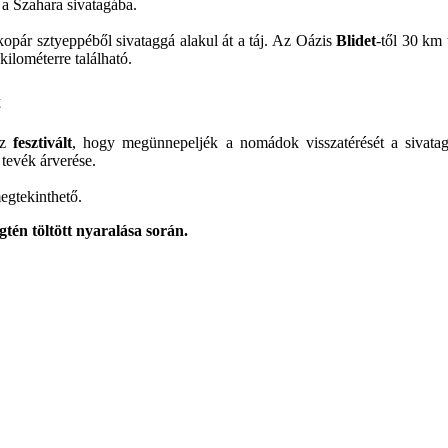
 a Szahara sivatagába.
opár sztyeppéből sivataggá alakul át a táj. Az Oázis
Blidet
-től 30 km 
kilométerre található.
t
uz
fesztivált
, hogy megünnepeljék a nomádok visszatérését a siva
 tevék árverése.
megtekinthető.
gtén töltött nyaralása során.