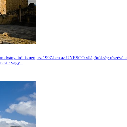
radványairól ismert, ez 1997-ben az UNESCO világörökség részévé tett
astir vagy...