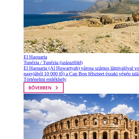
El Haouaria
Tunézia / Tunézia (szárazföld)
El Haouaria (Al Huwariyah) városa számos látnivalóval vo
nagyjából 10 000 fő) a Cap Bon félsziget északi végén talá
Történelmi emlékhely
BŐVEBBEN