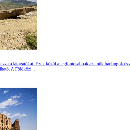
nzza a látogatókat. Ezek közül a legfontosabbak az antik barlangok é
lható. A Földközi...