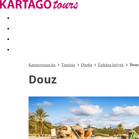
Kapcsolat
Nyár 2026
Last Minute
Téli utak 2026/27
Kartagotours.hu
Tunézia
Djerba
Érdekes helyek
Douz
Douz