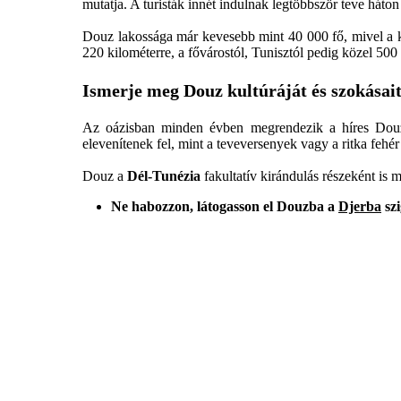
mutatja. A turisták innét indulnak legtöbbször teve háton
Douz lakossága már kevesebb mint 40 000 fő, mivel a k
220 kilométerre, a fővárostól, Tunisztól pedig közel 500 
Ismerje meg Douz kultúráját és szokásai
Az oázisban minden évben megrendezik a híres Do
elevenítenek fel, mint a teveversenyek vagy a ritka fehér
Douz a
Dél-Tunézia
fakultatív kirándulás részeként is 
Ne habozzon, látogasson el Douzba a
Djerba
szi