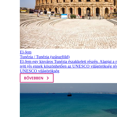
El-Jem
Tunézia / Tunézia (szárazföld)
El-Jem egy kisváros Tunézia északkeleti részén. Alapjai a
rejti (és ennek köszönhetően az UNESCO világörökség rész
UNESCO világörökség
BŐVEBBEN