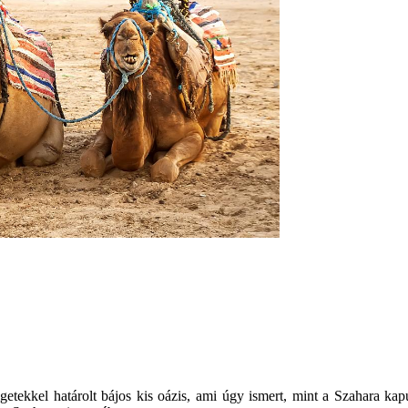
getekkel határolt bájos kis oázis, ami úgy ismert, mint a Szahara kapu