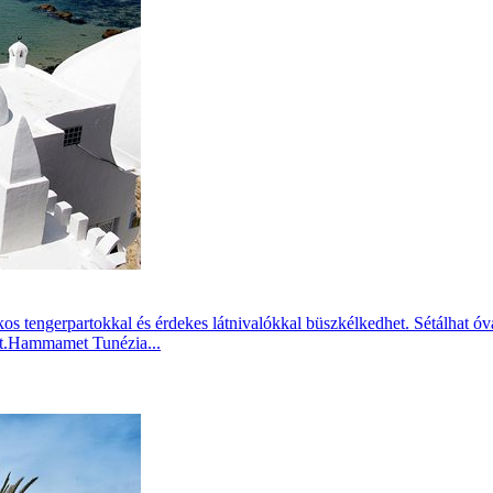
s tengerpartokkal és érdekes látnivalókkal büszkélkedhet. Sétálhat ó
kot.Hammamet Tunézia...