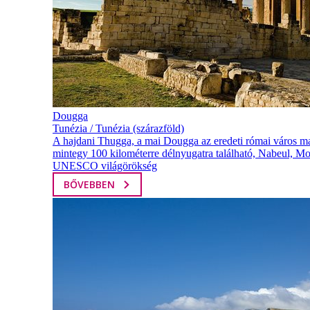
Dougga
Tunézia / Tunézia (szárazföld)
A hajdani Thugga, a mai Dougga az eredeti római város ma
mintegy 100 kilométerre délnyugatra található, Nabeul, Mon
UNESCO világörökség
BŐVEBBEN