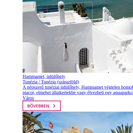
Hammamet, üdülőhely
Tunézia / Tunézia (szárazföld)
A népszerű tunéziai üdülőhely, Hammamet végtelen homoko
piacot, elmehet állatkertekbe vagy élvezheti egy aquapar
Város
BŐVEBBEN