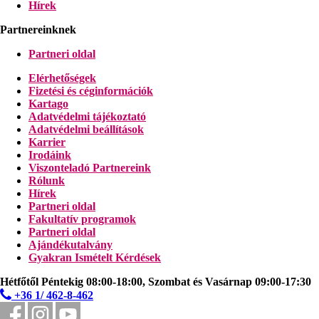
Hírek
Partnereinknek
Partneri oldal
Elérhetőségek
Fizetési és céginformációk
Kartago
Adatvédelmi tájékoztató
Adatvédelmi beállítások
Karrier
Irodáink
Viszonteladó Partnereink
Rólunk
Hírek
Partneri oldal
Fakultatív programok
Partneri oldal
Ajándékutalvány
Gyakran Ismételt Kérdések
Hétfőtől Péntekig 08:00-18:00, Szombat és Vasárnap 09:00-17:30
+36 1/ 462-8-462