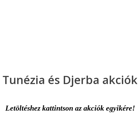
Klubszállodák
Ajándékutalvány
Blog
Úti céljaink
Tunézia és Djerba akciók
Letöltéshez kattintson az akciók egyikére!