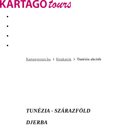
Kapcsolat
Nyár 2026
Last Minute
Téli utak 2026/27
Kartagotours.hu
Kirakatok
Tunézia akciók
TUNÉZIA - SZÁRAZFÖLD
DJERBA