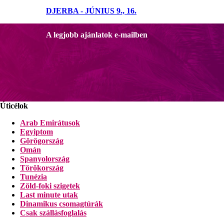
DJERBA - JÚNIUS 9., 16.
A legjobb ajánlatok e-mailben
Úticélok
Arab Emirátusok
Egyiptom
Görögország
Omán
Spanyolország
Törökország
Tunézia
Zöld-foki szigetek
Last minute utak
Dinamikus csomagtúrák
Csak szállásfoglalás