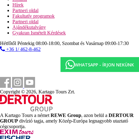
Tengerpart
Hírek
homokos tengerpart
Partneri oldal
napágyak, napernyők és törölközők ingyenesen
Fakultatív programok
strandbár
Partneri oldal
Ajándékutalvány
Sport és szórakozás ingyenesen
Gyakran Ismételt Kérdések
animációs programok
szauna
Hétfőtől Péntekig 08:00-18:00, Szombat és Vasárnap 09:00-17:30
törökfürdő
+36 1/ 462-8-462
fitneszterem
darts
WHATSAPP - ÍRJON NEKÜNK
asztalitenisz
2 teniszpálya
íjászat
légpuskalövészet
minigolf
Copyright © 2026, Kartago Tours Zrt.
minifoci
strandröplabda
kosárlabda
zumba
pilates
A Kartago Tours a német
REWE Group
, azon belül a
DERTOUR
aerobic
GROUP
divízió tagja, amely Közép-Európa legnagyobb utaztató
vízi torna
cégcsoportja.
vízilabda
társasjátékok