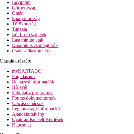
Egyiptom
programok széles választéka, szauna, törökfürdő és panorámás
Görögország
étterem várja. Ideális választás párok, baráti társaságok és
Omán
gyermekes családok számára.
Spanyolország
Törökország
Szálloda távolsága
Tunézia
távolság a tengerparttól: közvetlen
Zöld-foki szigetek
távolság a repülőtértől: kb. 70 km
Last minute utak
távolság a központtól: kb. 6 km (Side)
Dinamikus csomagtúrák
távolság a vásárlási lehetőségektől: közelben
Csak szállásfoglalás
Szobák felszereltsége
Utasaink részére
Szobák
légkondicionáló
myKARTAGO
telefon, LCD SAT-TV
Foglalásaim
Wi-Fi ingyenesen
Beutazási információk
minibár (bekészítés naponta)
Hírlevél
széf
Fakultatív programok
tea/kávéfőző
Fontos dokumentumok
fürdőszoba (zuhanyozó, hajszárító, WC)
Utazási tanácsok
főépület, kertre nézők
Légitársasági Információk
Szobák felár ellenében
Ajándékutalvány
egyágyas szobák - főépület, kertre nézők
Gyakran Ismételt Kérdések
tengerre néző szobák - balkon, főépület
Kapcsolat
egyágyas tengerre néző szobák - balkon, főépület
medencére néző szobák - balkon