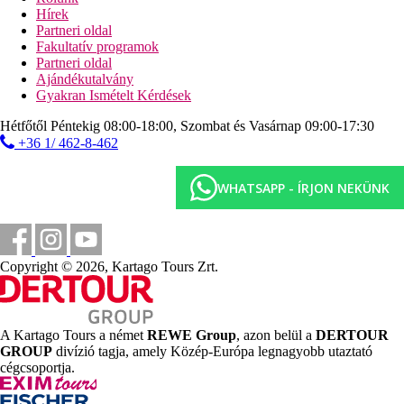
Vásárlás
Hírek
Partneri oldal
200 m
Fakultatív programok
Távolság a tengerparttól
Partneri oldal
Ajándékutalvány
Strand
Gyakran Ismételt Kérdések
Hétfőtől Péntekig 08:00-18:00, Szombat és Vasárnap 09:00-17:30
Napágyak és napernyők a strandon ingyenesen
+36 1/ 462-8-462
Tengerparti nyaralás
Medencék
WHATSAPP - ÍRJON NEKÜNK
Napágyak és napernyők a medencénél ingyenesen
Gyermekmedence
Copyright © 2026, Kartago Tours Zrt.
Képgaléria
A Kartago Tours a német
REWE Group
, azon belül a
DERTOUR
GROUP
divízió tagja, amely Közép-Európa legnagyobb utaztató
cégcsoportja.