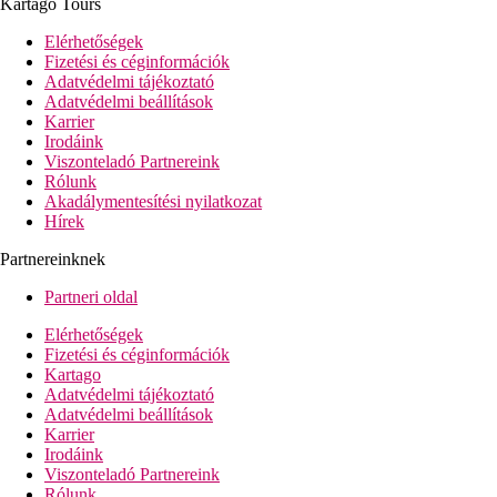
Kartago Tours
egyágyas oldalról tengerre néző szobák
tengerre néző szobák
Elérhetőségek
egyágyas tengerre néző szobák
Fizetési és céginformációk
kétágyas szobák - melléképület (annex)
Adatvédelmi tájékoztató
egyágyas szobák - melléképület (annex)
Adatvédelmi beállítások
Karrier
Szálloda felszereltsége
Irodáink
hall recepcióval
Viszonteladó Partnereink
büféétterem
Rólunk
2 a'la carte-étterem (török, hal, tartózkodásonként 1x
Akadálymentesítési nyilatkozat
ingyenes, előzetes foglalás szükséges)
Hírek
panorámás snack-étterem
lobby-bár
Partnereinknek
aqua-bár
panorámás bár
Partneri oldal
cukrászda
diszkó
Elérhetőségek
Wi-Fi ingyenesen
Fizetési és céginformációk
színpad
Kartago
üzlet
Adatvédelmi tájékoztató
konferenciaterem
Adatvédelmi beállítások
fodrászat
Karrier
2 medence (napágyak és napernyők ingyenesen)
Irodáink
2 csúszda
Viszonteladó Partnereink
strandbár
Rólunk