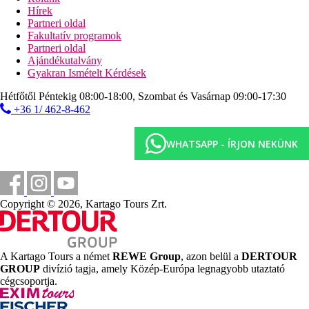
fedett medence
Hírek
Partneri oldal
Tengerpart
Fakultatív programok
homokos strand kb. 200 m-re (ingyenes buszjárat)
Partneri oldal
napágyak és napernyők ingyenesen, törölközpk
Ajándékutalvány
ingyenesen (csere térítés ellenében)
Gyakran Ismételt Kérdések
strandbár
Hétfőtől Péntekig 08:00-18:00, Szombat és Vasárnap 09:00-17:30
Sport és szórakozás ingyenesen
+36 1/ 462-8-462
animációs programok
szauna
WHATSAPP - ÍRJON NEKÜNK
hamam
fitneszterem
vízi gimnasztika
boccia
darts
Copyright © 2026, Kartago Tours Zrt.
asztalitenisz
strandröplabda
aerobic
teniszpálya (kivilágítás és felszerelés térítés ellenében)
A Kartago Tours a német
REWE Group
, azon belül a
DERTOUR
Sport és szórakozás térítés ellenében
GROUP
divízió tagja, amely Közép-Európa legnagyobb utaztató
masszázs
cégcsoportja.
vízi sportok a strandon (helyi szolgáltatóknál)