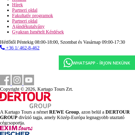
gyermekmozi
Hírek
minidiszkó
Partneri oldal
miniklub (4-12 éveseknek)
Fakultatív programok
Partneri oldal
Tengerpart
Ajándékutalvány
homokos/kavicsos tengerpart
Gyakran Ismételt Kérdések
móló
napágyak, napernyők és törölközők ingyenesen
Hétfőtől Péntekig 08:00-18:00, Szombat és Vasárnap 09:00-17:30
+36 1/ 462-8-462
Sport és szórakozás ingyenesen
animációs és esti programok
szauna
WHATSAPP - ÍRJON NEKÜNK
gőz
törökfürdő (kezelések térítés ellenében)
fitneszterem
teniszpálya (kivilágítás és felszerelés térítés ellenében,
előzetes foglalás szükséges)
Copyright © 2026, Kartago Tours Zrt.
vízilabda
vízi torna
aerobic
darts
A Kartago Tours a német
REWE Group
, azon belül a
DERTOUR
asztalitenisz
GROUP
divízió tagja, amely Közép-Európa legnagyobb utaztató
strandröplabda
cégcsoportja.
kenu
szörfözés (csak engedéllyel)