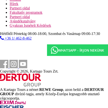
üzletek
Hírek
fodrászat
Partneri oldal
konferenciaterem
Fakultatív programok
6 medence (napágyak, napernyők és strandtörölköző
Partneri oldal
ingyenesen)
Ajándékutalvány
pool-/snack-bár
Gyakran Ismételt Kérdések
fedett medence
fedett gyermekmedence
Hétfőtől Péntekig 08:00-18:00, Szombat és Vasárnap 09:00-17:30
aquapark (1 felnőttek és 1 gyermekek részére)
+36 1/ 462-8-462
vidámpark
miniklub
WHATSAPP - ÍRJON NEKÜNK
gyermekmedencék
játszótér
Tengerpart
homokos/kavicsos tengerpart
Copyright © 2026, Kartago Tours Zrt.
napágyak, napernyők és strandtörölköző ingyenesen
móló
külön rész csak felnőtteknek
Sport és szórakozás ingyenesen
A Kartago Tours a német
REWE Group
, azon belül a
DERTOUR
animációs programok napközben és este
GROUP
divízió tagja, amely Közép-Európa legnagyobb utaztató
alkalmanként esti műsorok
cégcsoportja.
szauna
gőzfürdő