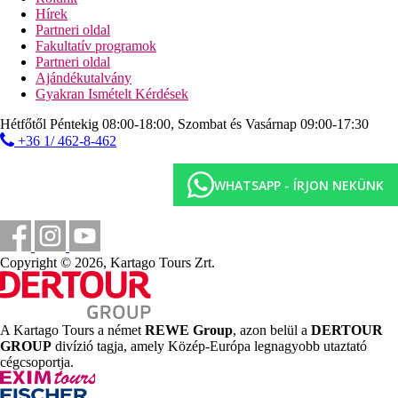
játszótér
Hírek
kis állatkert
Partneri oldal
minidiszkó
Fakultatív programok
Partneri oldal
Tengerpart
Ajándékutalvány
lassan mélyülő, homokos tengerpart
Gyakran Ismételt Kérdések
napágyak, gyermeknapozóágyak, napernyők és
törölközők ingyenesen
Hétfőtől Péntekig 08:00-18:00, Szombat és Vasárnap 09:00-17:30
strandbár (italok és snack-ételek)
+36 1/ 462-8-462
Sport és szórakozás ingyenesen
animációs programok
WHATSAPP - ÍRJON NEKÜNK
alkalmanként esti műsorok
törökfürdő (kezelések térítés ellenében)
szauna
fitneszterem
teniszpálya (felszerelés, kivilágítás és oktatás térítés
Copyright © 2026, Kartago Tours Zrt.
ellenében)
focipálya (kivilágítás és felszerelés térítés ellenében)
asztali foci
kosárlabda
A Kartago Tours a német
REWE Group
, azon belül a
DERTOUR
asztalitenisz
GROUP
divízió tagja, amely Közép-Európa legnagyobb utaztató
strandröplabda
cégcsoportja.
boccia
darts