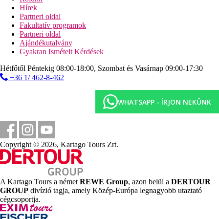
keresztül közelíthető meg)
Hírek
napágyak, napernyők és törölközők ingyenesen
Partneri oldal
strandpavilon tértés ellenében
Fakultatív programok
strandbár
Partneri oldal
Ajándékutalvány
Sport és szórakozás ingyenesen
Gyakran Ismételt Kérdések
animációs programok
törökfürdő
Hétfőtől Péntekig 08:00-18:00, Szombat és Vasárnap 09:00-17:30
szauna
+36 1/ 462-8-462
gőzfürdő
pezsgőfürdő
fitneszterem
WHATSAPP - ÍRJON NEKÜNK
asztalitenisz
teniszpálya
darts
strandröplabda
légpuska lövészet
Copyright © 2026, Kartago Tours Zrt.
aerobic
vízi gimnasztika
vízilabda
boccia
A Kartago Tours a német
REWE Group
, azon belül a
DERTOUR
jóga
GROUP
divízió tagja, amely Közép-Európa legnagyobb utaztató
cégcsoportja.
Sport és szórakozás térítés ellenében
masszázs