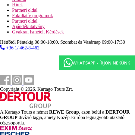
animációs programok
Hírek
törökfürdő
Partneri oldal
szauna
Fakultatív programok
gőzfürdő
Partneri oldal
fitneszterem
Ajándékutalvány
kosárlabda
Gyakran Ismételt Kérdések
strandröplabda
vízilabda
Hétfőtől Péntekig 08:00-18:00, Szombat és Vasárnap 09:00-17:30
aqua aerobic
+36 1/ 462-8-462
aerobic
gimnasztika
minigolf
WHATSAPP - ÍRJON NEKÜNK
asztalitenisz
Sport és szórakozás térítés ellenében
spa-központ
masszázsok
Copyright © 2026, Kartago Tours Zrt.
jacuzzi
vízi sportok a strandon (helyi szolgáltatóknál)
Ellátás
A Kartago Tours a német
REWE Group
, azon belül a
DERTOUR
All Inclusive Plus: minden étkezés büférendszerben,
GROUP
divízió tagja, amely Közép-Európa legnagyobb utaztató
reggeli későn kelőknek 10:00 és 11:00 óra között, Délután
cégcsoportja.
snack-ételek, gözleme, szendvicsek, gyümölcs, kávé/tea
11:00 és 17:00 óra között, éjféli snack-ételek 23:00 és