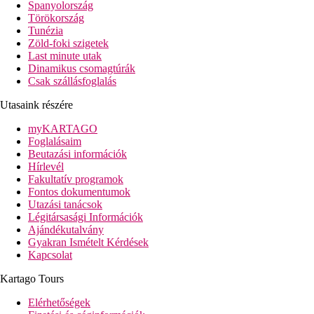
Spanyolország
távolság a tengerparttól: kb. 400 m (egy aluljáron keresztül közelíth
Törökország
Tunézia
távolság a repülőtértől: kb. 100 km
Zöld-foki szigetek
távolság a központtól: kb. 2 km (Türkler), kb. 20 km (Alanya)
Last minute utak
távolság a vásárlási lehetőségektől: kb. 100 m
Dinamikus csomagtúrák
Csak szállásfoglalás
Szobák felszereltsége
Szobák
Utasaink részére
légkondicionáló
telefon, SAT-TV
myKARTAGO
Wi-Fi ingyenesen
Foglalásaim
széf
Beutazási információk
minibár
Hírlevél
tea/kávéfőző
Fakultatív programok
fürdőszoba (fürdőkád vagy zuhanyozó, hajszárító, WC)
Fontos dokumentumok
balkon vagy terasz
Utazási tanácsok
További fogllaható szobatípusok
Légitársasági Információk
egyágyas szobák
Ajándékutalvány
tengerre néző szobák
Gyakran Ismételt Kérdések
egyágyas tengerre néző szobák
Kapcsolat
Superior-szobák - tágasabbak
Superior-szobák - tágasabbak, tengerre nézők
Kartago Tours
Swim-up-szobák - közvetlen kijárattal a medencéhez
villák - a földszinten, 2 hálószoba, kijárattal a külön köz
Elérhetőségek
villák - 2 hálószoba, az emeleten helyezkednek el, a külö