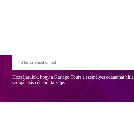
Klubszállodák
Ajándékutalvány
Blog
Úti céljaink
Hozzájárulok, hogy a Kartago Tours a személyes adataimat hírle
szolgáltatás céljából kezelje.
ja a vendégeket. A tengerpart egy aluljáron keresztül közelíthető meg. 