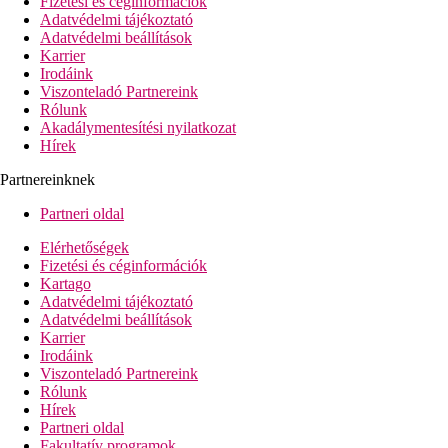
Fizetési és céginformációk
Családi-chaletek - a kertben, a faépületekben helyezkeden
Adatvédelmi tájékoztató
Duplex-családi szobák - kétszintesek, 1 hálószoba az emel
Adatvédelmi beállítások
Duplex-családi szobák - kétszintesek, 1 hálószoba az emel
Karrier
Swim-up-családi szobák -tágasabbak, közvetlen kijáratta
Irodáink
családi szobák - a gyerekeknek emeletes ágy
Viszonteladó Partnereink
családi szobák - 2 hálószoba, a gyerekeknek emeletes ágy
Rólunk
Kids-szobák - 2 felnőtt és 2 geyrmek részére foglalhatók
Akadálymentesítési nyilatkozat
Ron of the House - a kínálatban szereplő szobák bármelyik
Hírek
Economy-szobák - kevésbé kedvező elhelyezkedéssel
Partnereinknek
Szálloda felszereltsége
hall recepcióval
Partneri oldal
büféétterem
Elérhetőségek
4 a'la carte-étterem (olasz, mexikói, tenger gyümölcsei, med
Fizetési és céginformációk
lobby-bár
Kartago
10 bár
Adatvédelmi tájékoztató
snack-bár
Adatvédelmi beállítások
kávézó
Karrier
Wi-Fi az egész szállodában ingyenesen
Irodáink
diszkó
Viszonteladó Partnereink
TV-sarok
Rólunk
kis szupermarket
Hírek
ajándéküzlet
Partneri oldal
fodrászat
Fakultatív programok
medence (napágyak és napernyők ingyenesen)