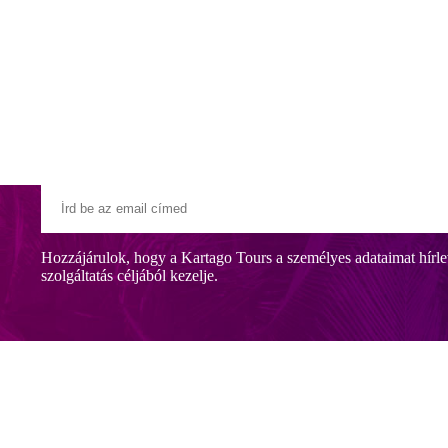
Klubszállodák
Ajándékutalvány
Blog
Úti céljaink
Hozzájárulok, hogy a Kartago Tours a személyes adataimat hírle
szolgáltatás céljából kezelje.
áll, egy gondozott kert közepén. A kb 150 m-re lévő homokos/kavicsos
atásaival minden korosztály számára kitűnő választás.