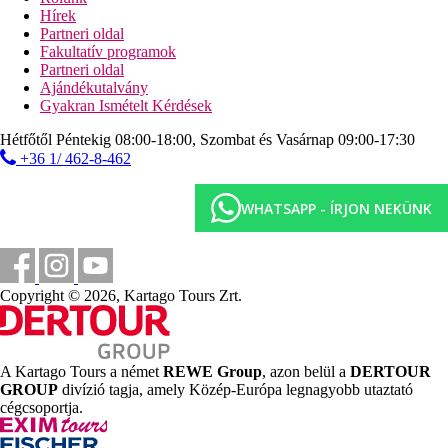
asztalitenisz
Hírek
vízi sportok a tengerparton (helyi szolgáltatóknál)
Partneri oldal
Fakultatív programok
Ellátás
Partneri oldal
All Inclusive: minden étkezés büférendszerben, délután
Ajándékutalvány
kávé, tea és sütemények 16:00 és 17:00 óra között, helyi
Gyakran Ismételt Kérdések
alkoholos és alkoholmentes italok 10:00 és 23:00 óra
között. Az All Inclusive szállodák szolgáltatásai bizonyos
Hétfőtől Péntekig 08:00-18:00, Szombat és Vasárnap 09:00-17:30
részletekben szállodánként eltérhetnek.
+36 1/ 462-8-462
Szálláshely besorolás
Az adott ország hivatalos besorolása: 4*.
WHATSAPP - ÍRJON NEKÜNK
Távolságok
1,5 km
Copyright © 2026, Kartago Tours Zrt.
Városközpont
50 m
Távolság a tengerparttól
A Kartago Tours a német
REWE Group
, azon belül a
DERTOUR
119 km
GROUP
divízió tagja, amely Közép-Európa legnagyobb utaztató
Távolság a legközelebbi repülőtértől
cégcsoportja.
100 m