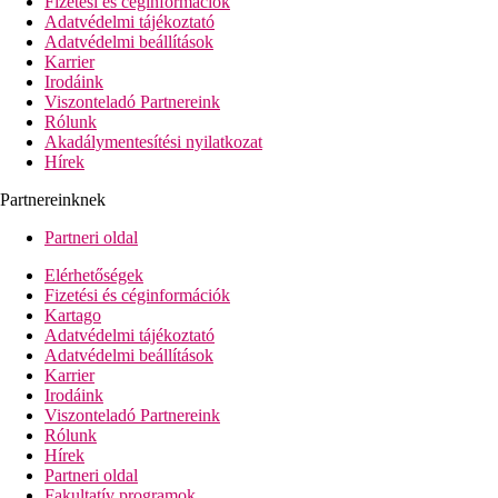
Fizetési és céginformációk
Adatvédelmi tájékoztató
Adatvédelmi beállítások
Karrier
Irodáink
Viszonteladó Partnereink
Rólunk
Akadálymentesítési nyilatkozat
Hírek
Partnereinknek
Partneri oldal
Elérhetőségek
Fizetési és céginformációk
Kartago
Adatvédelmi tájékoztató
Adatvédelmi beállítások
Karrier
Irodáink
Viszonteladó Partnereink
Rólunk
Hírek
Partneri oldal
Fakultatív programok