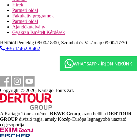
törökfürdő
Hírek
szauna
Partneri oldal
fitneszterem
Fakultatív programok
3 teniszpálya (kivilágítás térítés ellenében)
Partneri oldal
minigolf
Ajándékutalvány
asztalitenisz
Gyakran Ismételt Kérdések
kosárlabda
strandröplabda
Hétfőtől Péntekig 08:00-18:00, Szombat és Vasárnap 09:00-17:30
darts
+36 1/ 462-8-462
Sport és szórakozás térítés ellenében
spa-központ
WHATSAPP - ÍRJON NEKÜNK
kezelések
masszázsok
biliárd
játékterem
vízi sportok a strandon (helyi szolgáltatóknál)
Copyright © 2026, Kartago Tours Zrt.
Ellátás
All inclusive: minden étkezés büférendszerben, kávé és
tea a reggelinél, üdítők, víz, sör és bor az ebédnél és
A Kartago Tours a német
REWE Group
, azon belül a
DERTOUR
vacsoránál, a Taverna snack-bárban pizza, chips és hot
GROUP
divízió tagja, amely Közép-Európa legnagyobb utaztató
dog 15:00 és 16:00 óra között, kávé,tea, sós és édes
cégcsoportja.
sütemények 14:00 és 15:00 óra között, A lobby-bárban és
a Taverna bárban 10:00 és 23:00 óra között kimért üdítők