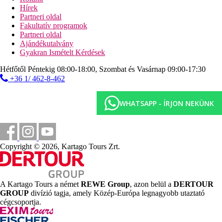
Hírek
Partneri oldal
Fakultatív programok
Partneri oldal
Ajándékutalvány
Gyakran Ismételt Kérdések
Hétfőtől Péntekig 08:00-18:00, Szombat és Vasárnap 09:00-17:30
+36 1/ 462-8-462
WHATSAPP - ÍRJON NEKÜNK
Copyright © 2026, Kartago Tours Zrt.
A Kartago Tours a német
REWE Group
, azon belül a
DERTOUR
GROUP
divízió tagja, amely Közép-Európa legnagyobb utaztató
cégcsoportja.