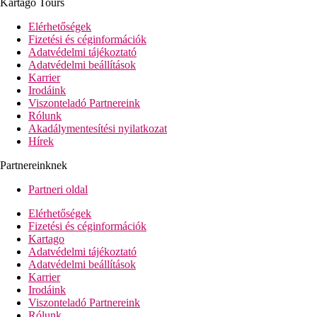
Kartago Tours
Elérhetőségek
Fizetési és céginformációk
Adatvédelmi tájékoztató
Adatvédelmi beállítások
Karrier
Irodáink
Viszonteladó Partnereink
Rólunk
Akadálymentesítési nyilatkozat
Hírek
Partnereinknek
Partneri oldal
Elérhetőségek
Fizetési és céginformációk
Kartago
Adatvédelmi tájékoztató
Adatvédelmi beállítások
Karrier
Irodáink
Viszonteladó Partnereink
Rólunk