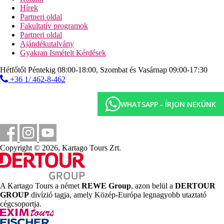
Sport és szórakozás ingyenesen
Hírek
animációs programok
Partneri oldal
esti programok
Fakultatív programok
élőzene
Partneri oldal
törökfürdő (kezelések térítés ellenében)
Ajándékutalvány
szauna
Gyakran Ismételt Kérdések
gőzfürdő
fitneszterem
Hétfőtől Péntekig 08:00-18:00, Szombat és Vasárnap 09:00-17:30
teniszpálya
+36 1/ 462-8-462
darts
asztalitenisz
WHATSAPP - ÍRJON NEKÜNK
biliárd
légpuskalövészet
vízi torna
zumba
vízilabda
Copyright © 2026, Kartago Tours Zrt.
Sport és szórakozás térítés ellenében
masszázs
szépségszalon
squash
A Kartago Tours a német
REWE Group
, azon belül a
DERTOUR
GROUP
divízió tagja, amely Közép-Európa legnagyobb utaztató
Ellátás
cégcsoportja.
Ultra All inclusive: minden étkezés büférendszerben, friss
gyümölcslevek, kávé, tea és palackozott üdítők reggelinél,