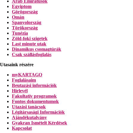
Arab Emirátusok
Egyiptom
Görögország
Omán
Spanyolország
Törökország
Tunézia
Zöld-foki szigetek
Last minute utak
Dinamikus csomagtúrák
Csak szállásfoglalás
Utasaink részére
myKARTAGO
Foglalásaim
Beutazási információk
Hírlevél
Fakultatív programok
Fontos dokumentumok
Utazási tanácsok
Légitársasági Információk
Ajándékutalvány
Gyakran Ismételt Kérdések
Kapcsolat