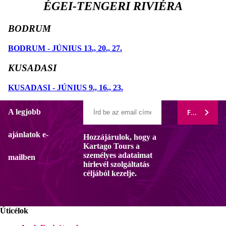
ÉGEI-TENGERI RIVIÉRA
BODRUM
BODRUM - JÚNIUS 13., 20., 27.
KUSADASI
KUSADASI - JÚNIUS 9., 16., 23.
A legjobb
FELIRATK
ajánlatok e-
Hozzájárulok, hogy a
Kartago Tours a
személyes adataimat
mailben
hírlevél szolgáltatás
céljából kezelje.
Úticélok