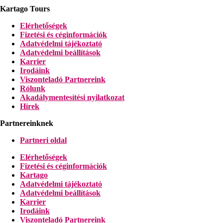
Kartago Tours
Elérhetőségek
Fizetési és céginformációk
Adatvédelmi tájékoztató
Adatvédelmi beállítások
Karrier
Irodáink
Viszonteladó Partnereink
Rólunk
Akadálymentesítési nyilatkozat
Hírek
Partnereinknek
Partneri oldal
Elérhetőségek
Fizetési és céginformációk
Kartago
Adatvédelmi tájékoztató
Adatvédelmi beállítások
Karrier
Irodáink
Viszonteladó Partnereink