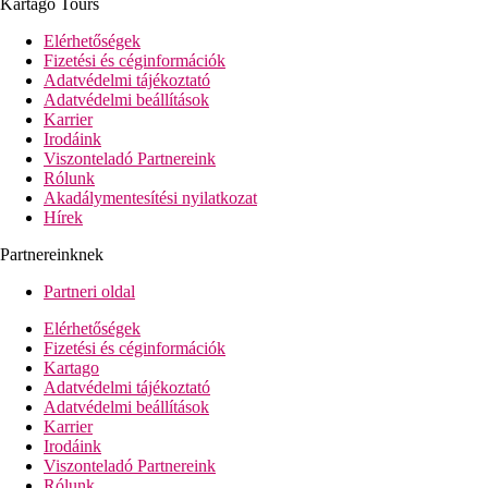
Kartago Tours
60 m²-es, tágasabb, közvetlen tengerre néző kilátással.
Lakosztály, közvetlen tengerre néző kilátással:
94 m²,
Elérhetőségek
tágasabb, közvetlen tengerre néző kilátással.
Fizetési és céginformációk
Adatvédelmi tájékoztató
Étkezés
Adatvédelmi beállítások
Karrier
Mindent tartalmaz
Irodáink
Viszonteladó Partnereink
Reggeli, ebéd és vacsora büférendszerben (a szálloda által
Rólunk
kijelölt helyeken és időpontokban).
Akadálymentesítési nyilatkozat
Válogatott helyben termelt alkoholos és alkoholmentes
Hírek
italok (10:00-00:00).
Könnyű harapnivaló a nap folyamán.
Partnereinknek
Sport ajánlat
Partneri oldal
Ingyenesen használható
: edzőterem, teniszpályák
(világítás felár ellenében), strandröplabda, vízi aerobik,
Elérhetőségek
asztalitenisz, biliárd, darts.
Fizetési és céginformációk
Térítés
ellenében
: búvárkodás, vízisportok a strandon.
Kartago
Adatvédelmi tájékoztató
Strand
Adatvédelmi beállítások
Karrier
Hosszú, fehér homokos strand közvetlenül a szálloda mellett.
Irodáink
Ingyenes napozóágyak (a napozóágyak egy pálmaligetben
Viszonteladó Partnereink
találhatók). Korallzátony közelében, mólón keresztül
Rólunk