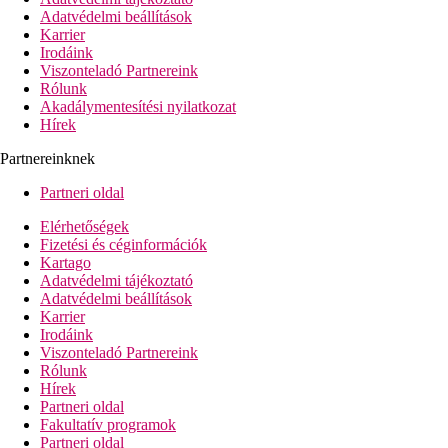
Adatvédelmi beállítások
Karrier
Irodáink
Viszonteladó Partnereink
Rólunk
Akadálymentesítési nyilatkozat
Hírek
Partnereinknek
Partneri oldal
Elérhetőségek
Fizetési és céginformációk
Kartago
Adatvédelmi tájékoztató
Adatvédelmi beállítások
Karrier
Irodáink
Viszonteladó Partnereink
Rólunk
Hírek
Partneri oldal
Fakultatív programok
Partneri oldal