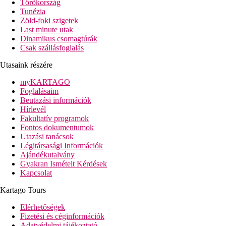
Törökország
Tunézia
Zöld-foki szigetek
Last minute utak
Dinamikus csomagtúrák
Csak szállásfoglalás
Utasaink részére
myKARTAGO
Foglalásaim
Beutazási információk
Hírlevél
Fakultatív programok
Fontos dokumentumok
Utazási tanácsok
Légitársasági Információk
Ajándékutalvány
Gyakran Ismételt Kérdések
Kapcsolat
Kartago Tours
Elérhetőségek
Fizetési és céginformációk
Adatvédelmi tájékoztató