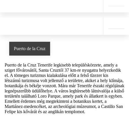
Puerto de la Cruz
Puerto de la Cruz Tenerife legkisebb településkörzete, amely a
sziget fővárosától, Santa Cruztól 37 km-re nyugatra helyezkedik
el. A tömeges turizmus kialakulása előtt a felső tízezer kis
létszámú turizmusa volt jellemző a területre, akiket a hely klímája,
botanikája és békéje vonzott. Mára már Tenerife északi régiójának
legnépszerűbb üdülőhelye. A város leghíresebb látnivalója a külső
területén található Loro Parque, amely park és állatkert is egyben.
Emellett érdemes még megtekinteni a botanikus kertet, a
Martiánez-medencéket, az archeológiai múzeumot, a Castillo San
Felipe kis kővárát és az anglikán templomot.