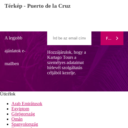
Térkép -
Puerto de la Cruz
A legjobb
FELIRATK
ajánlatok e-
Hozzájárulok, hogy a
Kartago Tours a
személyes adataimat
mailben
hírlevél szolgáltatás
céljából kezelje.
Úticélok
Arab Emirátusok
Egyiptom
Görögország
Omán
Spanyolország