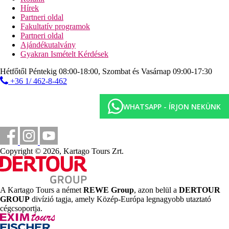
Hírek
All-inclusive
Partneri oldal
Reggeli, ebéd és vacsora büfé
Fakultatív programok
Könnyű harapnivalók napközben, fagylalt gyerekeknek
Partneri oldal
Délutáni kávé, tea és péksütemények
Ajándékutalvány
Válogatott helyben termelt alkoholos és alkoholmentes
Gyakran Ismételt Kérdések
italok (10:30–23:30)
Hétfőtől Péntekig 08:00-18:00, Szombat és Vasárnap 09:00-17:30
Hivatalos kategória
+36 1/ 462-8-462
4 csillag
WHATSAPP - ÍRJON NEKÜNK
Kártyák
VÍZUM, EC/MC.
Weboldal
Copyright © 2026, Kartago Tours Zrt.
http://www.aluahotels.com/
Hátrány
Mozgáskorlátozottak számára kialakított szobák.
A Kartago Tours a német
REWE Group
, azon belül a
DERTOUR
Akadálymentesített közlekedés az egész épületben.
GROUP
divízió tagja, amely Közép-Európa legnagyobb utaztató
cégcsoportja.
Internet
Ingyenes
: WiFi a szálloda egész területén.