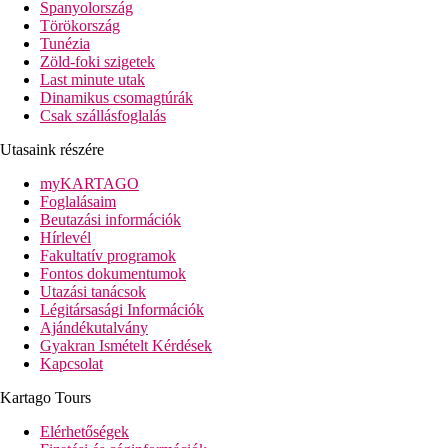
Megjegyzés
: Idegenforgalmi adó 2,20 EUR/fő/nap, készpénzben f
Spanyolország
higiéniai vagy járványvédelmi intézkedések.
Törökország
Tunézia
Távolság
Zöld-foki szigetek
strand: 150 m
Last minute utak
repülőtér: 25 km-re Ibiza
Dinamikus csomagtúrák
központ: 6 km Santa Eulalia del Río
Csak szállásfoglalás
vásárlási lehetőségek: 80 m
Utasaink részére
Szoba leírása
myKARTAGO
Standard szoba
Foglalásaim
Beutazási információk
légkondicionáló
Hírlevél
műholdas TV
Fakultatív programok
telefon
Fontos dokumentumok
széf (díj ellenében)
Utazási tanácsok
Wi-Fi (felár ellenében)
Légitársasági Információk
mini hűtőszekrény
Ajándékutalvány
saját fürdőszoba (fürdőszoba, hajszárító, WC)
Gyakran Ismételt Kérdések
erkély vagy terasz
Kapcsolat
Szállás felár ellenében
Medencére néző szoba
Kartago Tours
Szálloda leírása
Elérhetőségek
előcsarnok recepcióval