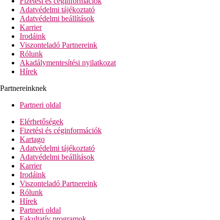
Fizetési és céginformációk
étterem
Adatvédelmi tájékoztató
bár
Adatvédelmi beállítások
kávéház
Karrier
Wi-Fi (felár ellenében)
Irodáink
internet sarok
Viszonteladó Partnereink
konferenciaterem
Rólunk
szoba televízióval
Akadálymentesítési nyilatkozat
pénzváltó
Hírek
autó- és kerékpárkölcsönzés
miniklub (2-7 éves gyermekek számára)
Partnereinknek
gyermekmedence
2 úszómedence (ingyenes napozóágyak és napernyők)
Partneri oldal
Strand leírása
Elérhetőségek
homokos
Fizetési és céginformációk
napernyők és nyugágyak térítés ellenében
Kartago
Adatvédelmi tájékoztató
Ingyenes sporttevékenységek
Adatvédelmi beállítások
asztalitenisz
Karrier
darts
Irodáink
röplabda
Viszonteladó Partnereink
légpuskalövészet
Rólunk
nappali és esti tevékenységek
Hírek
vízilabda
Partneri oldal
Fakultatív programok