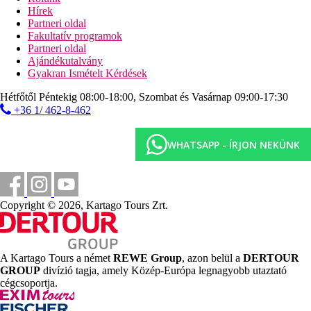
Pool-bár
Hírek
Partneri oldal
Képgaléria
Fakultatív programok
Partneri oldal
Ajándékutalvány
Gyakran Ismételt Kérdések
Hétfőtől Péntekig 08:00-18:00, Szombat és Vasárnap 09:00-17:30
+36 1/ 462-8-462
WHATSAPP - ÍRJON NEKÜNK
Copyright © 2026, Kartago Tours Zrt.
A Kartago Tours a német
REWE Group
, azon belül a
DERTOUR
GROUP
divízió tagja, amely Közép-Európa legnagyobb utaztató
cégcsoportja.