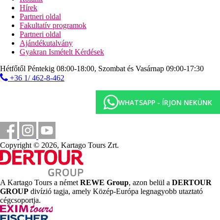
(ingyenes), széf (felár ellenében) és kábeltévé található.
Hírek
Síkképernyős TV, valamint központilag szabályozott
Partneri oldal
légkondicionáló található. Fürdőszoba zuhanyzóval (méret: kb.
Fakultatív programok
m²). A törölközőket naponta cserélik.
Partneri oldal
Ajándékutalvány
Távolságok
Gyakran Ismételt Kérdések
500 m
Hétfőtől Péntekig 08:00-18:00, Szombat és Vasárnap 09:00-17:30
Turisztikai központ
+36 1/ 462-8-462
1,5 km
WHATSAPP - ÍRJON NEKÜNK
Park
30 km
Távolság a legközelebbi repülőtértől
250 m
Copyright © 2026, Kartago Tours Zrt.
Távolság a tengerparttól
Strand
A Kartago Tours a német
REWE Group
, azon belül a
DERTOUR
GROUP
divízió tagja, amely Közép-Európa legnagyobb utaztató
Tengerpart
cégcsoportja.
Napágyak a strandon térítés ellenében
Napernyők a strandon térítés ellenében