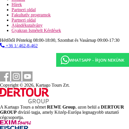
Ingyenesen:
fitnesz, teniszpályák
Hírek
Partneri oldal
Szórakozás
Fakultatív programok
Rendszeres nappali és esti animációs és szórakoztató programok.
Partneri oldal
Ajándékutalvány
Gyermekek
Gyakran Ismételt Kérdések
gyermekágy kérésre ingyenesen, játszótér gyermekeknek,
gyermekmedence, etetőszék, animációs programok a
Hétfőtől Péntekig 08:00-18:00, Szombat és Vasárnap 09:00-17:30
miniklubban.
+36 1/ 462-8-462
Internet
Wifi:
A szállodában és a szobákban ingyenes.
WHATSAPP - ÍRJON NEKÜNK
Web
www.puentereal.com
Hivatalos kategóriák
Copyright © 2026, Kartago Tours Zrt.
4 csillag
Távolságok
A Kartago Tours a német
REWE Group
, azon belül a
DERTOUR
20 m
GROUP
divízió tagja, amely Közép-Európa legnagyobb utaztató
Távolság a tengerparttól
cégcsoportja.
10 m