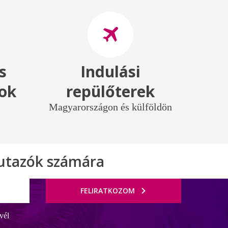
s
Indulási
gok
repülőterek
Magyarországon és külföldön
 utazók számára
FELIRATKOZOM
vél