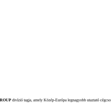
GROUP
divízió tagja, amely Közép-Európa legnagyobb utaztató cégcsop