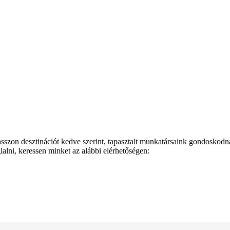
Klubszállodák
Ajándékutalvány
Blog
Úti céljaink
asszon desztinációt kedve szerint, tapasztalt munkatársaink gondosko
alni, keressen minket az alábbi elérhetőségen: