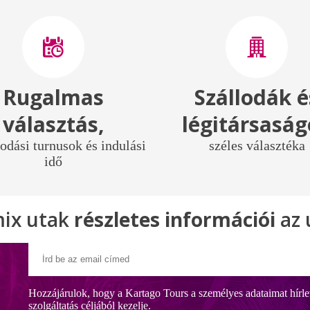
Rugalmas
Szállodák é
választás,
légitársasá
odási turnusok és indulási
széles választéka
idő
ix utak
részletes információi
az
Hozzájárulok, hogy a Kartago Tours a személyes adataimat hírle
szolgáltatás céljából kezelje.