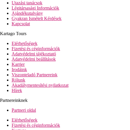
Utazási tanácsok
Légitársasági Információk
Ajándékutalvány
Gyakran Ismételt Kérdések
Kapcsolat
Kartago Tours
Elérhetőségek
Fizetési és céginformációk
Adatvédelmi tájékoztató
Adatvédelmi beállítások
Karrier
Irodáink
Viszonteladó Partnereink
Rólunk
Akadálymentesítési nyilatkozat
Hírek
Partnereinknek
Partneri oldal
Elérhetőségek
Fizetési és céginformációk