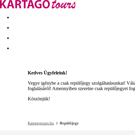
Kapcsolat
Nyár 2026
Last Minute
Téli utak 2026/27
Kedves Ügyfeleink!
Vegye igénybe a csak repülőjegy szolgáltatásunkat! Vál
foglalásáról! Amennyiben szeretne csak repülőjegyet fogl
Köszönjük!
Kartagotours.hu
Repülőjegy