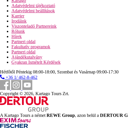
Kartago
Adatvédelmi tájékoztató
Adatvédelmi beállítások
Karrier
Irodáink
Viszonteladó Partnereink
Rólunk
Hírek
Partneri oldal
Fakultatív programok
Partneri oldal
Ajándékutalvány
Gyakran Ismételt Kérdések
Hétfőtől Péntekig 08:00-18:00, Szombat és Vasárnap 09:00-17:30
+36 1/ 462-8-462
Copyright © 2026, Kartago Tours Zrt.
A Kartago Tours a német
REWE Group
, azon belül a
DERTOUR 