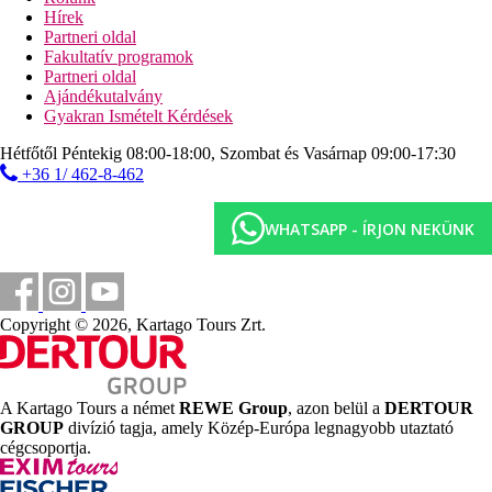
Hírek
Partneri oldal
Fakultatív programok
Partneri oldal
Ajándékutalvány
Gyakran Ismételt Kérdések
Hétfőtől Péntekig 08:00-18:00, Szombat és Vasárnap 09:00-17:30
+36 1/ 462-8-462
WHATSAPP - ÍRJON NEKÜNK
Copyright © 2026, Kartago Tours Zrt.
A Kartago Tours a német
REWE Group
, azon belül a
DERTOUR
GROUP
divízió tagja, amely Közép-Európa legnagyobb utaztató
cégcsoportja.