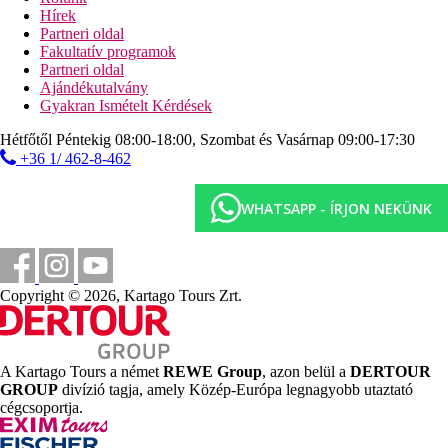
Hírek
Partneri oldal
Fakultatív programok
Partneri oldal
Ajándékutalvány
Gyakran Ismételt Kérdések
Hétfőtől Péntekig 08:00-18:00, Szombat és Vasárnap 09:00-17:30
+36 1/ 462-8-462
WHATSAPP - ÍRJON NEKÜNK
Copyright © 2026, Kartago Tours Zrt.
A Kartago Tours a német
REWE Group
, azon belül a
DERTOUR
GROUP
divízió tagja, amely Közép-Európa legnagyobb utaztató
cégcsoportja.