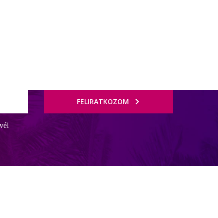
FELIRATKOZOM
vél
kezésre (felár ellenében). A legközelebbi város Giardini Naxos. A
tők meg a szállodától: Etna, Parco dei Nebrodi, Taormina, Catania és
éf (felár ellenében). A vendégek étkezhetnek az étteremben és a snack