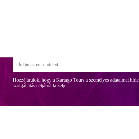
Klubszállodák
Ajándékutalvány
Blog
Úti céljaink
Hozzájárulok, hogy a Kartago Tours a személyes adataimat hírle
szolgáltatás céljából kezelje.