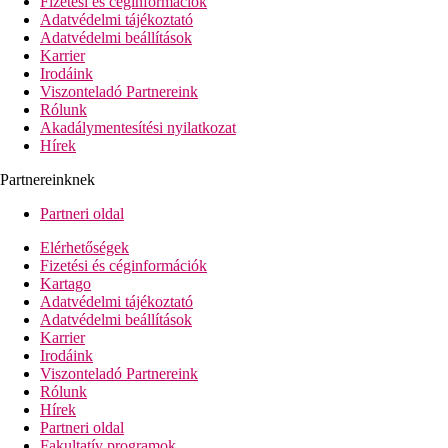
Fizetési és céginformációk
Adatvédelmi tájékoztató
Adatvédelmi beállítások
Karrier
Irodáink
Viszonteladó Partnereink
Rólunk
Akadálymentesítési nyilatkozat
Hírek
Partnereinknek
Partneri oldal
Elérhetőségek
Fizetési és céginformációk
Kartago
Adatvédelmi tájékoztató
Adatvédelmi beállítások
Karrier
Irodáink
Viszonteladó Partnereink
Rólunk
Hírek
Partneri oldal
Fakultatív programok