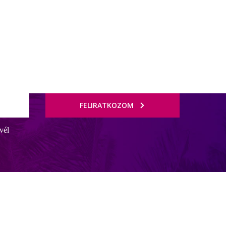
FELIRATKOZOM
vél