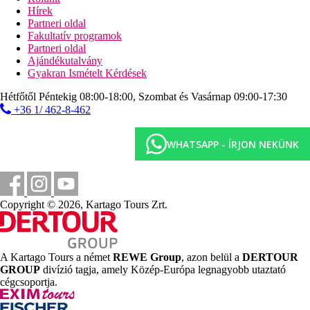
Hírek
Képgaléria
Partneri oldal
Fakultatív programok
Partneri oldal
Ajándékutalvány
Gyakran Ismételt Kérdések
Hétfőtől Péntekig 08:00-18:00, Szombat és Vasárnap 09:00-17:30
+36 1/ 462-8-462
WHATSAPP - ÍRJON NEKÜNK
Copyright © 2026, Kartago Tours Zrt.
A Kartago Tours a német
REWE Group
, azon belül a
DERTOUR
GROUP
divízió tagja, amely Közép-Európa legnagyobb utaztató
cégcsoportja.